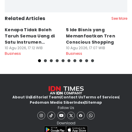
Related Articles
See More
Kenapa Tidak Boleh
5 Ide Bisnis yang
M
Taruh Semua Uang di
Memanfaatkan Tren
H
Satu Instrumen
Conscious Shopping
B
Investasi?
10 Agu 2026, 17:12 WIB
10 Agu 2026, 17:07 WIB
10
Business
Business
Bu
About Us
Editorial Team
Contact Us
Terms of Services
Pedoman Media Siber
Index
Sitemap
Follow Us
Download