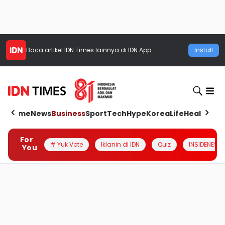
Baca artikel
IDN Times
lainnya di IDN App
Install
Home
News
Business
Sport
Tech
Hype
Korea
Life
Health
Aut
For
# Yuk Vote
Iklanin di IDN
Quiz
INSIDENESIA
You