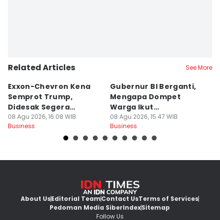
Related Articles
See More
Exxon-Chevron Kena
Gubernur BI Berganti,
5
Semprot Trump,
Mengapa Dompet
J
Didesak Segera
Warga Ikut
P
Turunkan Harga BBM
08 Agu 2026, 16:08 WIB
Terpengaruh?
08 Agu 2026, 15:47 WIB
08
Business
Business
Bu
About Us
Editorial Team
Contact Us
Terms of Services
Pedoman Media Siber
Index
Sitemap
Follow Us