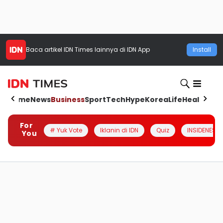
Baca artikel
IDN Times
lainnya di IDN App
Install
Home
News
Business
Sport
Tech
Hype
Korea
Life
Health
Aut
For
# Yuk Vote
Iklanin di IDN
Quiz
INSIDENESIA
You