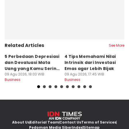
Related Articles
See More
5 Perbedaan Depresiasi
4 Tips Memahami Nilai
9
dan Devaluasi Mata
Intrinsik dari Investasi
O
Uang yang Kamu Sering
Emas agar Lebih Bijak
K
Keliru
09 Agu 2026, 18:03 WIB
09 Agu 2026, 17:45 WIB
K
09
Business
Business
Bu
About Us
Editorial Team
Contact Us
Terms of Services
Pedoman Media Siber
Index
Sitemap