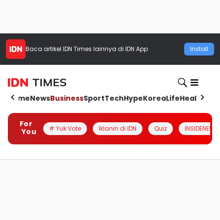
Baca artikel
IDN Times
lainnya di IDN App
Install
Home
News
Business
Sport
Tech
Hype
Korea
Life
Health
Aut
For
# Yuk Vote
Iklanin di IDN
Quiz
INSIDENESIA
You