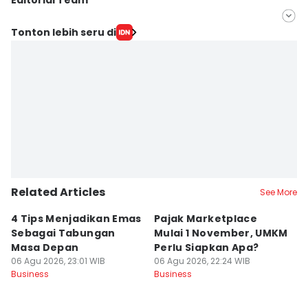
Editorial Team
Editor
Tonton lebih seru di
Anata Siregar
Editor
Jumawan Syahrudin
Related Articles
See More
4 Tips Menjadikan Emas
Pajak Marketplace
[
Sebagai Tabungan
Mulai 1 November, UMKM
K
Masa Depan
Perlu Siapkan Apa?
B
06 Agu 2026, 23:01 WIB
06 Agu 2026, 22:24 WIB
06
Business
Business
Bu