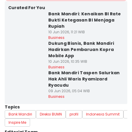
Curated For You
Bank Mandiri: Kenaikan BI Rate
Bukti Ketegasan BI Menjaga
Rupiah
10 Jun 2026, 11:21 WIB
Business
Dukung Bisnis, Bank Mandiri
Hadirkan Pembaruan Kopra
Mobile App
10 Jun 2026, 10:35 WIB
Business
Bank Mandiri Taspen Salurkan
Hak Ahli Waris Ryamizard
Ryacudu
09 Jun 2026, 05:04 WIB
Business
Topics
Bank Mandiri
Direksi BUMN
profil
Indonesia Summit
In
Inspire Me