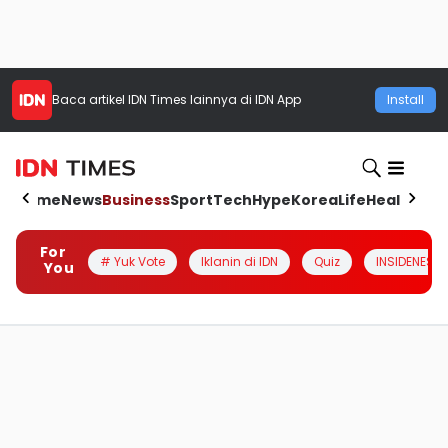
Baca artikel
IDN Times
lainnya di IDN App
Install
Home
News
Business
Sport
Tech
Hype
Korea
Life
Health
Aut
For
# Yuk Vote
Iklanin di IDN
Quiz
INSIDENESIA
You