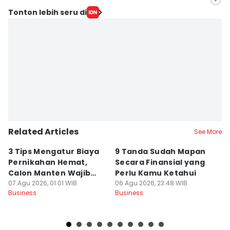
Editor
Tonton lebih seru di
Ilyas Listianto Mujib
Editor
Jujuk Ernawati
Related Articles
See More
3 Tips Mengatur Biaya
9 Tanda Sudah Mapan
P
Pernikahan Hemat,
Secara Finansial yang
D
Calon Manten Wajib
Perlu Kamu Ketahui
S
Nyimak!
07 Agu 2026, 01:01 WIB
06 Agu 2026, 23:48 WIB
06
Business
Business
Bu