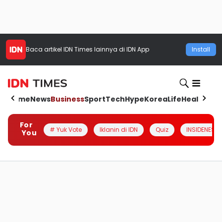
Baca artikel
IDN Times
lainnya di IDN App
Install
Home
News
Business
Sport
Tech
Hype
Korea
Life
Health
Aut
For
# Yuk Vote
Iklanin di IDN
Quiz
INSIDENESIA
You