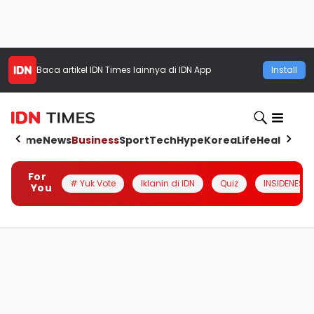
Baca artikel
IDN Times
lainnya di IDN App
Install
Home
News
Business
Sport
Tech
Hype
Korea
Life
Health
Aut
For
# Yuk Vote
Iklanin di IDN
Quiz
INSIDENESIA
You