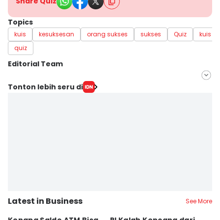
Share Quiz
Topics
kuis
kesuksesan
orang sukses
sukses
Quiz
kuis i
quiz
Editorial Team
Editor
Tonton lebih seru di
Fahreza Murnanda
Editor
Yunisda Dwi Saputri
Latest in Business
See More