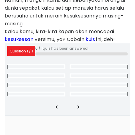
Namun, mungkin kamu dan kebanyakan orang di
dunia sepakat kalau setiap manusia harus selalu
berusaha untuk meraih kesuksesannya masing-
masing.
Kalau kamu, kira-kira kapan akan mencapai
kesuksesan
versimu, ya? Cobain
kuis
ini, deh!
0
/
1
quiz has been answered.
Question
1
/
1