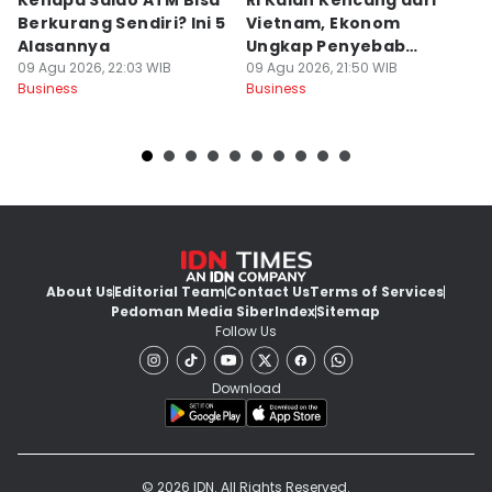
Kenapa Saldo ATM Bisa
RI Kalah Kencang dari
B
Berkurang Sendiri? Ini 5
Vietnam, Ekonom
d
Alasannya
Ungkap Penyebab
m
09 Agu 2026, 22:03 WIB
Utama
09 Agu 2026, 21:50 WIB
09
Business
Business
Bu
About Us
Editorial Team
Contact Us
Terms of Services
Pedoman Media Siber
Index
Sitemap
Follow Us
Download
© 2026 IDN. All Rights Reserved.