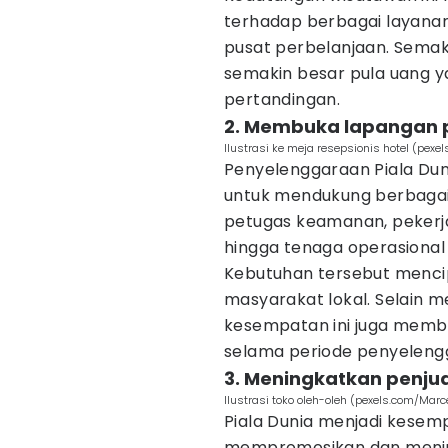
terhadap berbagai layanan 
pusat perbelanjaan. Semak
semakin besar pula uang 
pertandingan.
2. Membuka lapangan 
Ilustrasi ke meja resepsionis hotel (pexel
Penyelenggaraan Piala Du
untuk mendukung berbagai a
petugas keamanan, pekerja
hingga tenaga operasional
Kebutuhan tersebut menci
masyarakat lokal. Selain
kesempatan ini juga memb
selama periode penyeleng
3. Meningkatkan penjua
Ilustrasi toko oleh-oleh (pexels.com/Marc
Piala Dunia menjadi kesemp
mempromosikan dan menju