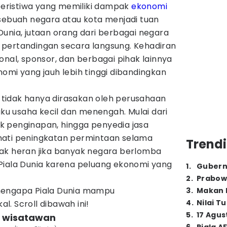
 peristiwa yang memiliki dampak
ekonomi
 sebuah negara atau kota menjadi tuan
unia, jutaan orang dari berbagai negara
pertandingan secara langsung. Kehadiran
onal, sponsor, dan berbagai pihak lainnya
omi yang jauh lebih tinggi dibandingkan
tidak hanya dirasakan oleh perusahaan
aku usaha kecil dan menengah. Mulai dari
 penginapan, hingga penyedia jasa
mati peningkatan permintaan selama
Trendi
ak heran jika banyak negara berlomba
Piala Dunia karena peluang ekonomi yang
1
.
Gubern
2
.
Prabow
mengapa Piala Dunia mampu
3
.
Makan B
4
.
Nilai T
. Scroll dibawah ini!
5
.
17 Agus
h wisatawan