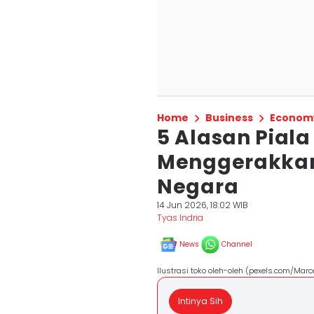
Home
Business
Econom
5 Alasan Pial
Menggerakkan
Negara
14 Jun 2026, 18:02 WIB
Tyas Indria
News
Channel
Ilustrasi toko oleh-oleh (pexels.com/Marc
Intinya Sih