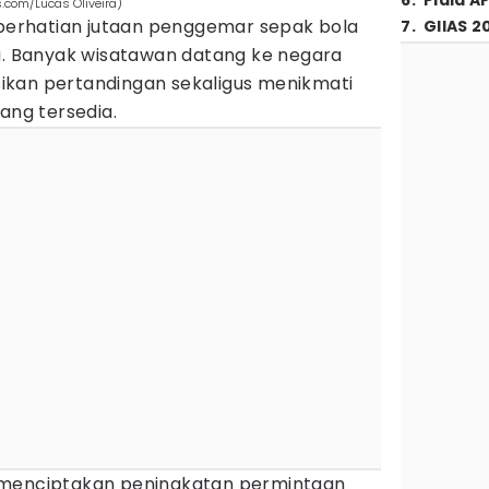
6
.
Piala A
s.com/Lucas Oliveira)
k perhatian jutaan penggemar sepak bola
7
.
GIIAS 2
ia. Banyak wisatawan datang ke negara
ikan pertandingan sekaligus menikmati
ang tersedia.
 menciptakan peningkatan permintaan