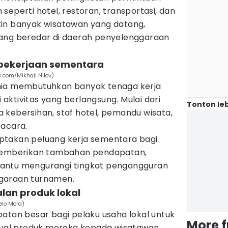
seperti hotel, restoran, transportasi, dan
in banyak wisatawan yang datang,
yang beredar di daerah penyelenggaraan
pekerjaan sementara
s.com/Mikhail Nilov)
nia membutuhkan banyak tenaga kerja
ktivitas yang berlangsung. Mulai dari
Tonton leb
 kebersihan, staf hotel, pemandu wisata,
 acara.
ptakan peluang kerja sementara bagi
 memberikan tambahan pendapatan,
antu mengurangi tingkat pengangguran
garaan turnamen.
lan produk lokal
elo Mora)
atan besar bagi pelaku usaha lokal untuk
More 
al produk mereka kepada wisatawan