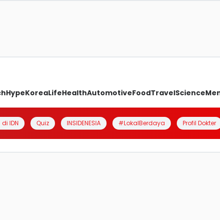
ch
Hype
Korea
Life
Health
Automotive
Food
Travel
Science
Me
 di IDN
Quiz
INSIDENESIA
#LokalBerdaya
Profil Dokter