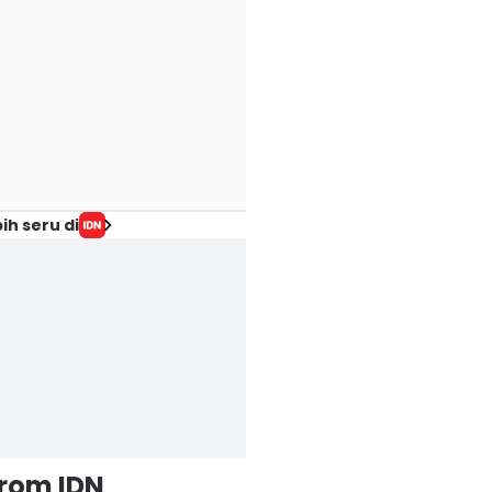
ih seru di
from IDN