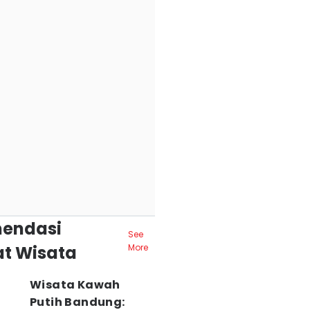
endasi
See
t Wisata
More
Wisata Kawah
Putih Bandung: