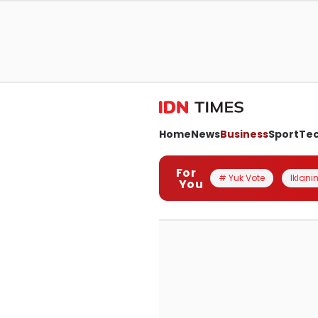
Home
News
Business
Sport
Te
For
# Yuk Vote
Iklanin
You