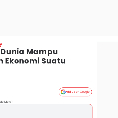
y
a Dunia Mampu
 Ekonomi Suatu
Add Us on Google
elo Mora)