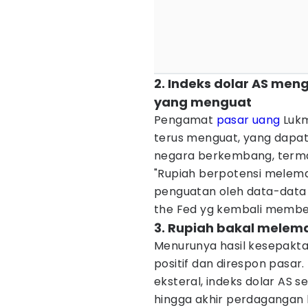
2. Indeks dolar AS meng
yang menguat
Pengamat
pasar uang
Lukm
terus menguat, yang dap
negara berkembang, terma
"Rupiah berpotensi melema
penguatan oleh data-data 
the Fed yg kembali member
3. Rupiah bakal melem
Menurunya hasil kesepakta
positif dan direspon pasar.
eksteral, indeks dolar AS s
hingga akhir perdagangan h