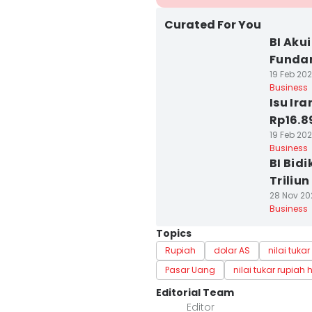
Curated For You
BI Aku
Fundam
19 Feb 202
Business
Isu Ir
Rp16.8
19 Feb 202
Business
BI Bid
Triliu
28 Nov 20
Business
Topics
Rupiah
dolar AS
nilai tukar
Pasar Uang
nilai tukar rupiah h
Editorial Team
Editor