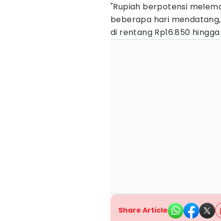
"Rupiah berpotensi melema
beberapa hari mendatang
di rentang Rp16.850 hingga
Share Article