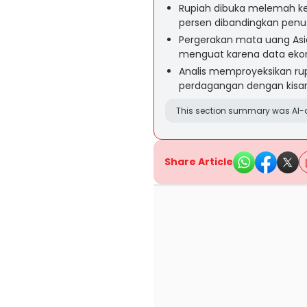
Rupiah dibuka melemah ke R
persen dibandingkan pen
Pergerakan mata uang Asia
menguat karena data ekono
Analis memproyeksikan ru
perdagangan dengan kisara
This section summary was AI-a
Share Article