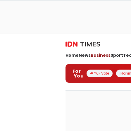
Home
News
Business
Sport
Te
For
# Yuk Vote
Iklanin
You