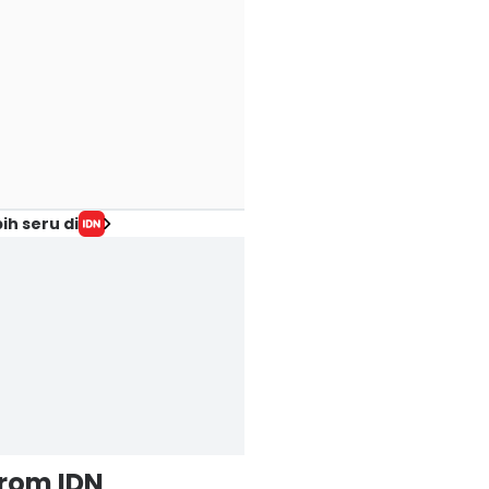
ih seru di
from IDN