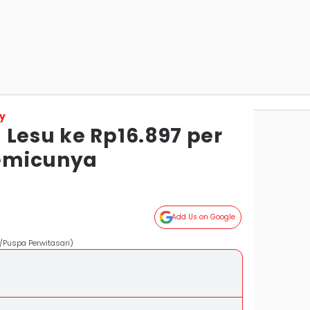
y
 Lesu ke Rp16.897 per
Pemicunya
Add Us on Google
/Puspa Perwitasari)