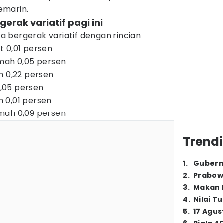
emarin.
gerak variatif pagi ini
sia bergerak variatif dengan rincian
t 0,01 persen
emah 0,05 persen
h 0,22 persen
,05 persen
 0,01 persen
mah 0,09 persen
Trendi
1
.
Gubern
2
.
Prabow
3
.
Makan B
4
.
Nilai T
5
.
17 Agus