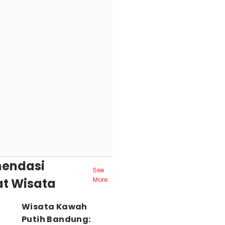
endasi
See
t Wisata
More
Wisata Kawah
Putih Bandung: