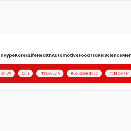
ch
Hype
Korea
Life
Health
Automotive
Food
Travel
Science
Me
 di IDN
Quiz
INSIDENESIA
#LokalBerdaya
Profil Dokter