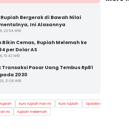
i Rupiah Bergerak di Bawah Nilai
entalnya, Ini Alasannya
6, 20:54 WIB
an Bikin Cemas, Rupiah Melemah ke
94 per Dolar AS
6, 15:42 WIB
ik Transaksi Pasar Uang Tembus Rp81
n pada 2030
25, 21:08 WIB
 rupiah
kurs rupiah hari ini
kurs rupiah
Update me
ari ini
rupiah melemah