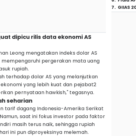
6
.
Piala A
7
.
GIIAS 2
uat dipicu rilis data ekonomi AS
an Leong mengatakan indeks dolar AS
at mempengaruhi pergerakan mata uang
suk rupiah.
h terhadap dolar AS yang melanjutkan
ekonomi yang lebih kuat dan pejabat2
ikan pernyataan hawkish," tegasnya.
ah seharian
n tarif dagang Indonesia-Amerika Serikat
 Namun, saat ini fokus investor pada faktor
endiri masih terus naik, sehingga rupiah
ari ini pun diproyeksinya melemah.