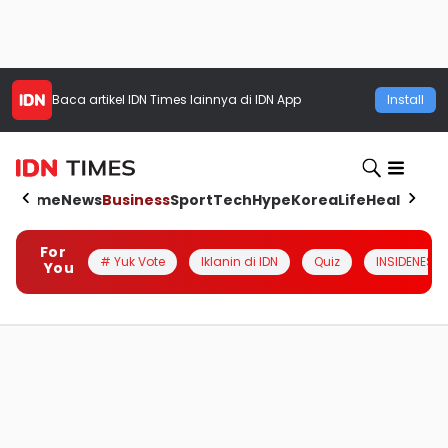
Baca artikel
IDN Times
lainnya di IDN App
Install
Home
News
Business
Sport
Tech
Hype
Korea
Life
Health
Aut
For
# Yuk Vote
Iklanin di IDN
Quiz
INSIDENESIA
You