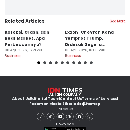
Related Articles
See More
Koreksi, Crash, dan
Exxon-Chevron Kena
G
Bear Market, Apa
Semprot Trump,
M
Perbedaannya?
Didesak Segera
W
08 Agu 2026, 16:21 WIB
Turunkan Harga BBM
08 Agu 2026, 16:08 WIB
T
08
Business
Business
Bu
About Us
Editorial Team
Contact Us
Terms of Services
Pedoman Media Siber
Index
Sitemap
Follow Us
Download