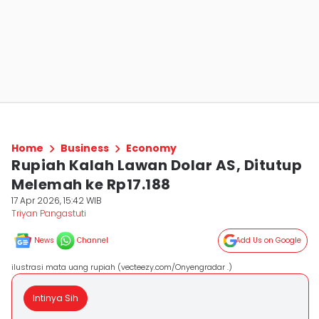
Home
Business
Economy
Rupiah Kalah Lawan Dolar AS, Ditutup
Melemah ke Rp17.188
17 Apr 2026, 15:42 WIB
Triyan Pangastuti
News
Channel
Add Us on Google
ilustrasi mata uang rupiah (vecteezy.com/Onyengradar .)
Intinya Sih