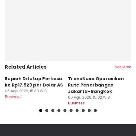
Related Articles
See More
Rupiah Ditutup Perkasa
TransNusa Operasikan
4
ke Rp17.923 per Dolar AS
Rute Penerbangan
M
06 Agu 2026, 15:30 WIB
Jakarta–Bangkok
U
Business
06 Agu 2026, 15:02 WIB
P
06
Business
Bu