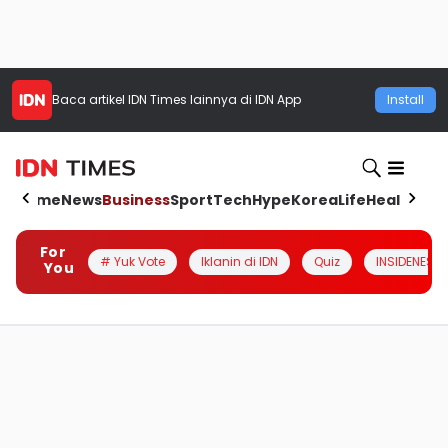
Baca artikel
IDN Times
lainnya di IDN App
Install
Home
News
Business
Sport
Tech
Hype
Korea
Life
Health
Aut
For
# Yuk Vote
Iklanin di IDN
Quiz
INSIDENESIA
You