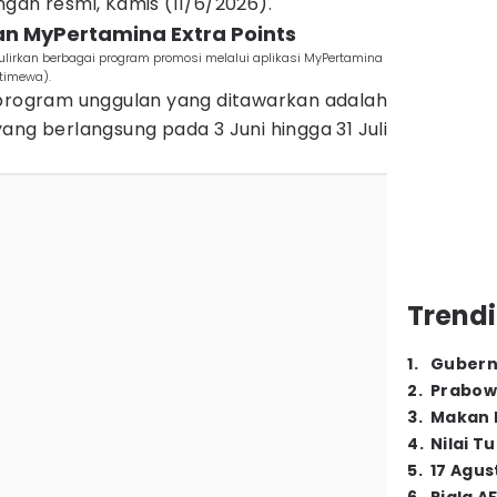
gan resmi, Kamis (11/6/2026).
an MyPertamina Extra Points
ulirkan berbagai program promosi melalui aplikasi MyPertamina
stimewa).
 program unggulan yang ditawarkan adalah
ang berlangsung pada 3 Juni hingga 31 Juli
Trendi
1
.
Gubern
2
.
Prabow
3
.
Makan B
4
.
Nilai T
5
.
17 Agus