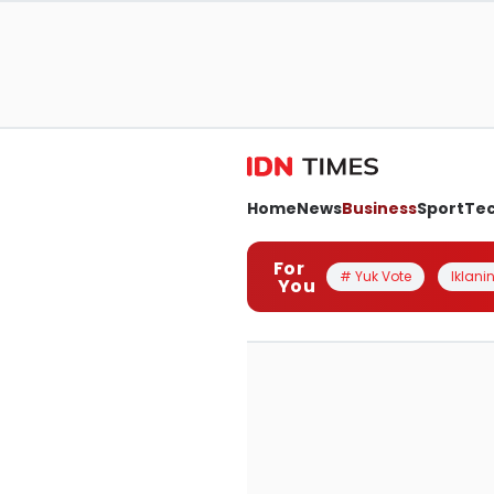
Home
News
Business
Sport
Te
For
# Yuk Vote
Iklanin
You