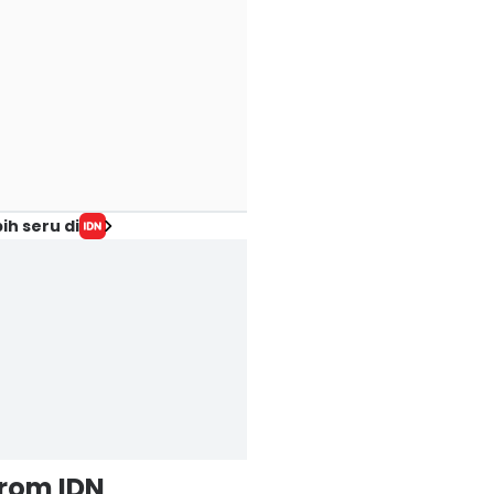
ih seru di
from IDN