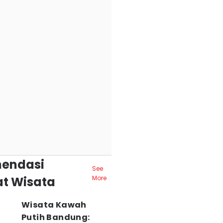
endasi
See
t Wisata
More
Wisata Kawah
Putih Bandung: