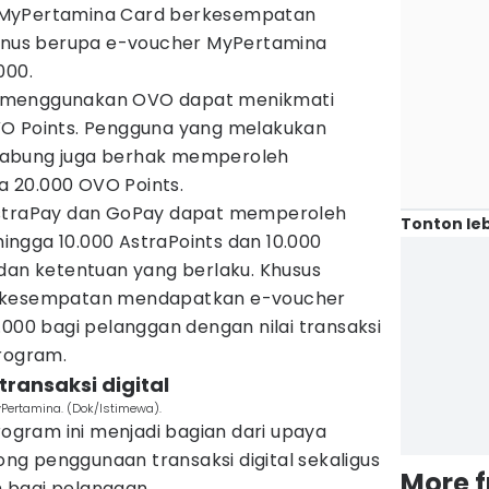
 MyPertamina Card berkesempatan
us berupa e-voucher MyPertamina
000.
ang menggunakan OVO dapat menikmati
VO Points. Pengguna yang melakukan
Nabung juga berhak memperoleh
 20.000 OVO Points.
AstraPay dan GoPay dapat memperoleh
Tonton leb
ngga 10.000 AstraPoints dan 10.000
 dan ketentuan yang berlaku. Khusus
a kesempatan mendapatkan e-voucher
.000 bagi pelanggan dengan nilai transaksi
program.
ransaksi digital
yPertamina. (Dok/Istimewa).
gram ini menjadi bagian dari upaya
g penggunaan transaksi digital sekaligus
More 
 bagi pelanggan.