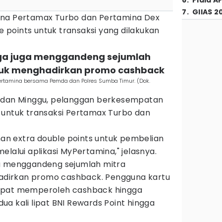
6
.
Piala A
7
.
GIIAS 2
una Pertamax Turbo dan Pertamina Dex
points untuk transaksi yang dilakukan
aga juga menggandeng sejumlah
uk menghadirkan promo cashback
ertamina bersama Pemda dan Polres Sumba Timur. (Dok.
u dan Minggu, pelanggan berkesempatan
 untuk transaksi Pertamax Turbo dan
ahan extra double points untuk pembelian
elalui aplikasi MyPertamina," jelasnya.
ga menggandeng sejumlah mitra
dirkan promo cashback. Pengguna kartu
apat memperoleh cashback hingga
a kali lipat BNI Rewards Point hingga