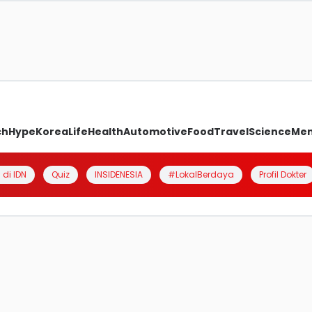
ch
Hype
Korea
Life
Health
Automotive
Food
Travel
Science
Me
 di IDN
Quiz
INSIDENESIA
#LokalBerdaya
Profil Dokter