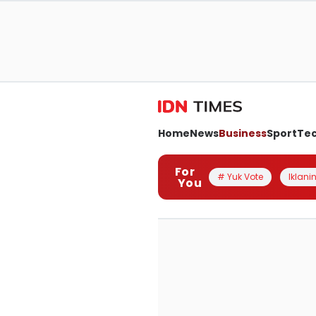
Home
News
Business
Sport
Te
For
# Yuk Vote
Iklanin
You