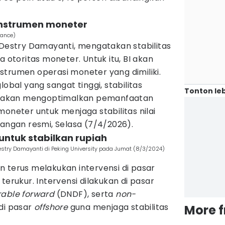
 instrumen moneter
nance)
 Destry Damayanti, mengatakan stabilitas
a otoritas moneter. Untuk itu, BI akan
strumen operasi moneter yang dimiliki.
lobal yang sangat tinggi, stabilitas
Tonton leb
 BI akan mengoptimalkan pemanfaatan
moneter untuk menjaga stabilitas nilai
rangan resmi, Selasa (7/4/2026).
 untuk stabilkan rupiah
estry Damayanti di Peking University pada Jumat (8/3/2024)
 terus melakukan intervensi di pasar
terukur. Intervensi dilakukan di pasar
rable forward
(DNDF), serta
non-
di pasar
offshore
guna menjaga stabilitas
More 