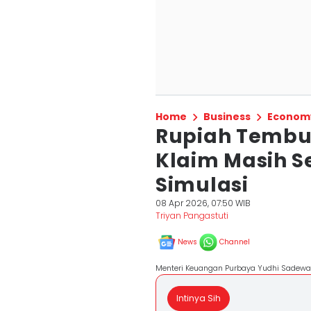
Home
Business
Econom
Rupiah Tembus
Klaim Masih S
Simulasi
08 Apr 2026, 07:50 WIB
Triyan Pangastuti
News
Channel
Menteri Keuangan Purbaya Yudhi Sadewa 
Intinya Sih