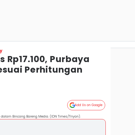
y
 Rp17.100, Purbaya
esuai Perhitungan
Add Us on Google
dalam Bincang Bareng Media. (IDN Times/Triyan).