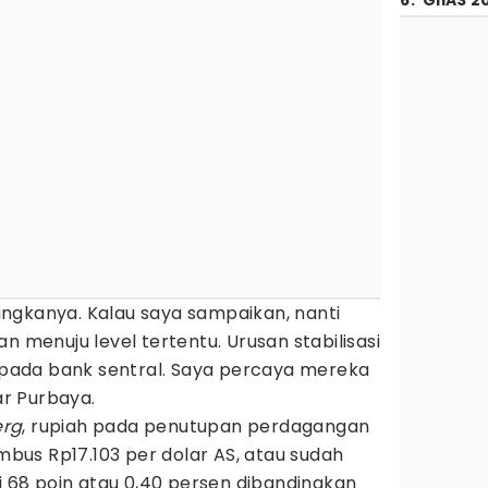
6
.
GIIAS 2
ngkanya. Kalau saya sampaikan, nanti
n menuju level tertentu. Urusan stabilisasi
kepada bank sentral. Saya percaya mereka
r Purbaya.
erg
, rupiah pada penutupan perdagangan
us Rp17.103 per dolar AS, atau sudah
68 poin atau 0,40 persen dibandingkan