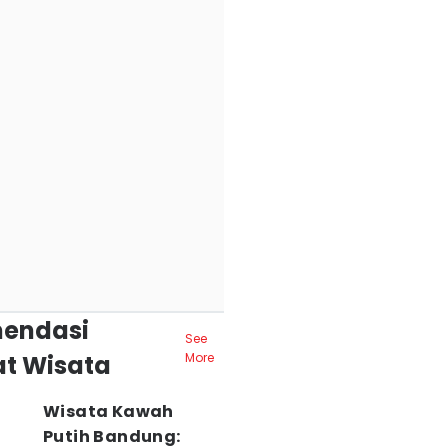
endasi
See
t Wisata
More
Wisata Kawah
Putih Bandung: