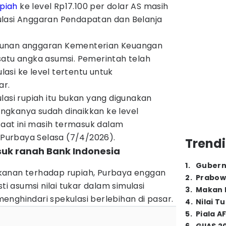
piah
ke level Rp17.100 per dolar AS masih
lasi Anggaran Pendapatan dan Belanja
sunan anggaran Kementerian Keuangan
satu angka asumsi. Pemerintah telah
si ke level tertentu untuk
ar.
lasi rupiah itu bukan yang digunakan
gkanya sudah dinaikkan ke level
 saat ini masih termasuk dalam
r Purbaya Selasa (7/4/2026).
Trendi
asuk ranah Bank Indonesia
1
.
Gubern
kanan terhadap rupiah, Purbaya enggan
2
.
Prabow
 asumsi nilai tukar dalam simulasi
3
.
Makan B
nghindari spekulasi berlebihan di pasar.
4
.
Nilai T
5
.
Piala A