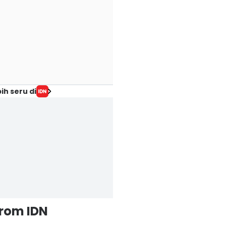
ih seru di
from IDN