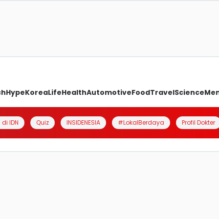
ch
Hype
Korea
Life
Health
Automotive
Food
Travel
Science
Me
 di IDN
Quiz
INSIDENESIA
#LokalBerdaya
Profil Dokter