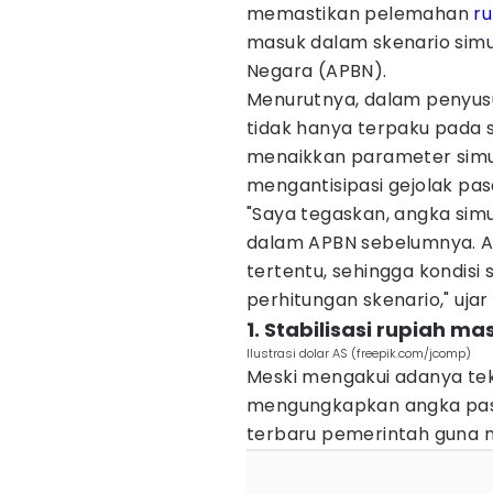
memastikan pelemahan
ru
masuk dalam skenario simu
Negara (APBN).
Menurutnya, dalam penyu
tidak hanya terpaku pada 
menaikkan parameter simula
mengantisipasi gejolak pas
"Saya tegaskan, angka simu
dalam APBN sebelumnya. An
tertentu, sehingga kondisi
perhitungan skenario," uja
1. Stabilisasi rupiah m
Ilustrasi dolar AS (freepik.com/jcomp)
Meski mengakui adanya te
mengungkapkan angka pasti
terbaru pemerintah guna me