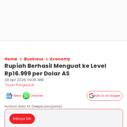
Home
Business
Economy
Rupiah Berhasil Menguat ke Level
Rp16.999 per Dolar AS
08 Apr 2026, 09:35 WIB
Triyan Pangastuti
News
Channel
Add Us on Google
Ilustrasi dolar AS (freepik.com/jcomp)
Intinya Sih