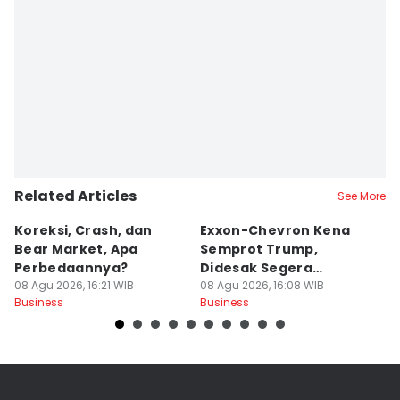
Related Articles
See More
Koreksi, Crash, dan
Exxon-Chevron Kena
G
Bear Market, Apa
Semprot Trump,
M
Perbedaannya?
Didesak Segera
W
08 Agu 2026, 16:21 WIB
Turunkan Harga BBM
08 Agu 2026, 16:08 WIB
T
08
Business
Business
Bu