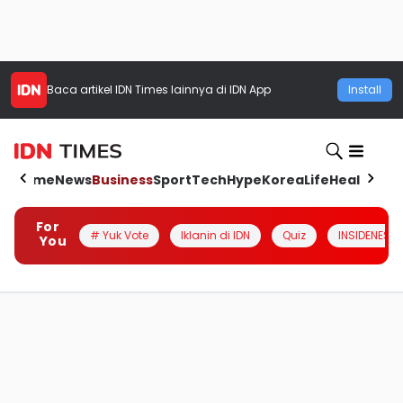
Baca artikel
IDN Times
lainnya di IDN App
Install
Home
News
Business
Sport
Tech
Hype
Korea
Life
Health
Aut
For
# Yuk Vote
Iklanin di IDN
Quiz
INSIDENESIA
You