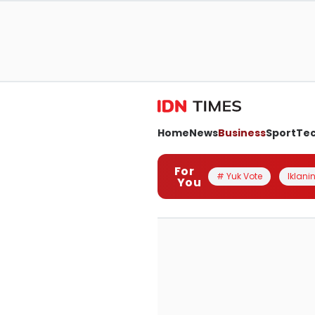
Home
News
Business
Sport
Te
For
# Yuk Vote
Iklanin
You