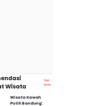
endasi
See
t Wisata
More
Wisata Kawah
Putih Bandung: