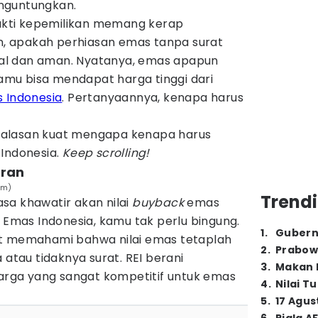
nguntungkan.
kti kepemilikan memang kerap
 apakah perhiasan emas tanpa surat
egal dan aman. Nyatanya, emas apapun
 kamu bisa mendapat harga tinggi dari
 Indonesia
. Pertanyaannya, kenapa harus
ma alasan kuat mengapa kenapa harus
 Indonesia.
Keep scrolling!
aran
om)
Trendi
sa khawatir akan nilai
buyback
emas
a Emas Indonesia, kamu tak perlu bingung.
1
.
Gubern
at memahami bahwa nilai emas tetaplah
2
.
Prabow
 atau tidaknya surat. REI berani
3
.
Makan B
ga yang sangat kompetitif untuk emas
4
.
Nilai T
5
.
17 Agus