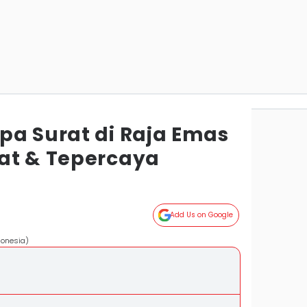
pa Surat di Raja Emas
at & Tepercaya
Add Us on Google
donesia)