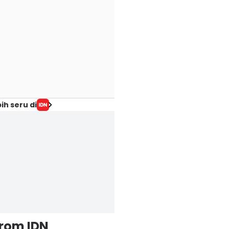
ih seru di
from IDN