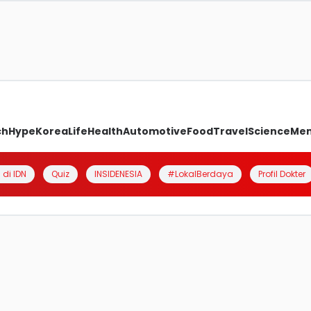
ch
Hype
Korea
Life
Health
Automotive
Food
Travel
Science
Me
 di IDN
Quiz
INSIDENESIA
#LokalBerdaya
Profil Dokter