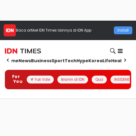
Baca artikel
IDN Times
lainnya di IDN App
Install
Home
News
Business
Sport
Tech
Hype
Korea
Life
Health
Aut
For
# Yuk Vote
Iklanin di IDN
Quiz
INSIDENESIA
You