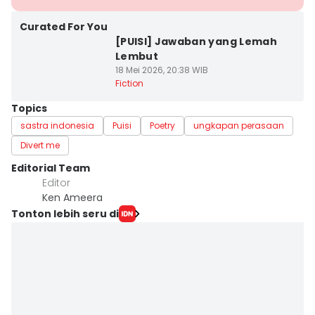
Curated For You
[PUISI] Jawaban yang Lemah
Lembut
18 Mei 2026, 20:38 WIB
Fiction
Topics
sastra indonesia
Puisi
Poetry
ungkapan perasaan
Divert me
Editorial Team
Editor
Ken Ameera
Tonton lebih seru di