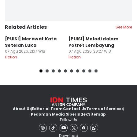
Related Articles
See More
[PUISI] Merawat Kata
[PUISI] Melodi dalam
[
Setelah Luka
Potret Lembayung
T
07 Agu 2026, 21:17 WIB
07 Agu 2026, 20:27 WIB
07
Fiction
Fiction
Fi
About Us
Editorial Team
Contact Us
Terms of Services
Pedoman Media Siber
Index
Sitemap
Follow Us
Download