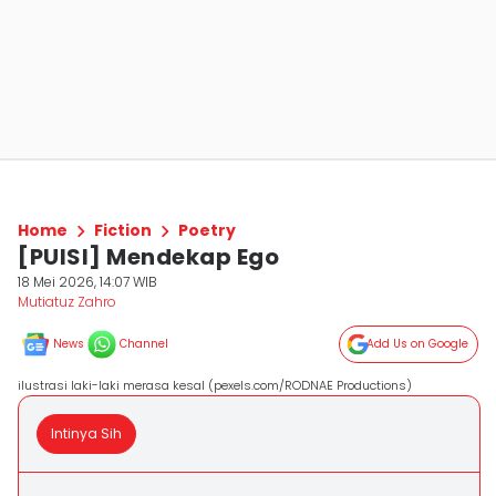
Home
Fiction
Poetry
[PUISI] Mendekap Ego
18 Mei 2026, 14:07 WIB
Mutiatuz Zahro
News
Channel
Add Us on Google
ilustrasi laki-laki merasa kesal (pexels.com/RODNAE Productions)
Intinya Sih