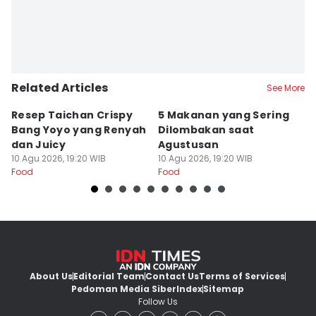
Related Articles
See More
Resep Taichan Crispy
5 Makanan yang Sering
R
Bang Yoyo yang Renyah
Dilombakan saat
M
dan Juicy
Agustusan
R
10 Agu 2026, 19:20 WIB
10 Agu 2026, 19:20 WIB
I
10
Food
Food
Fo
About Us
Editorial Team
Contact Us
Terms of Services
Pedoman Media Siber
Index
Sitemap
Follow Us