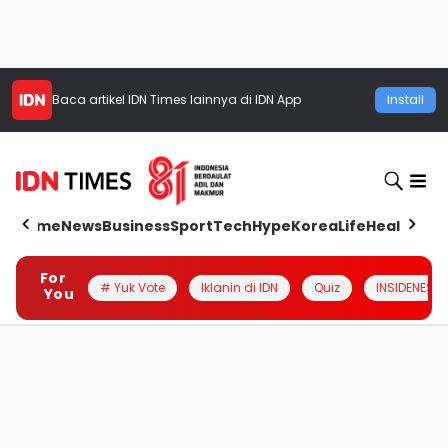
Baca artikel
IDN Times
lainnya di IDN App
Install
Home
News
Business
Sport
Tech
Hype
Korea
Life
Health
Aut
For
# Yuk Vote
Iklanin di IDN
Quiz
INSIDENESIA
You