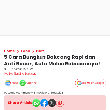
Home
Food
Diet
5 Cara Bungkus Bakcang Rapi dan
Anti Bocor, Auto Mulus Rebusannya!
07 Jun 2026, 15:15 WIB
Malika Nabilla Larasati
News
Channel
Add Us on Google
bakcang (commons.wikimedia.org/Zarate123)
Share Article