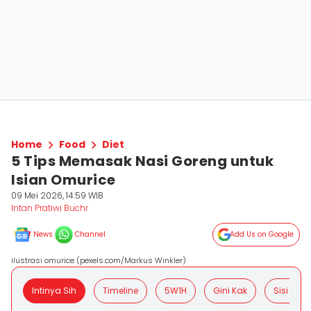
Home
Food
Diet
5 Tips Memasak Nasi Goreng untuk
Isian Omurice
09 Mei 2026, 14:59 WIB
Intan Pratiwi Buchr
News
Channel
Add Us on Google
ilustrasi omurice (pexels.com/Markus Winkler)
Intinya Sih
Timeline
5W1H
Gini Kak
Sisi Posit