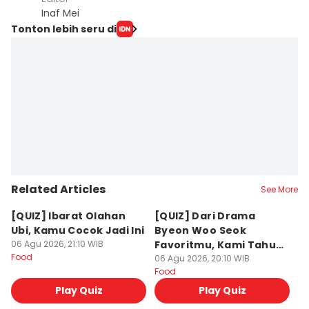
Inaf Mei
Tonton lebih seru di
Related Articles
See More
[QUIZ] Ibarat Olahan
[QUIZ] Dari Drama
B
Ubi, Kamu Cocok Jadi Ini
Byeon Woo Seok
M
06 Agu 2026, 21:10 WIB
Favoritmu, Kami Tahu
P
Food
Makanan yang Cocok
06 Agu 2026, 20:10 WIB
B
06
Food
Fo
untukmu
Play Quiz
Play Quiz