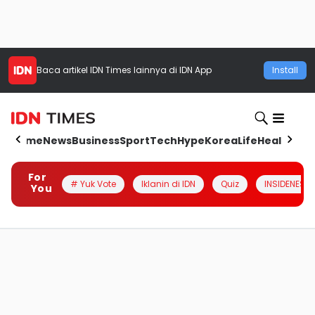
Baca artikel
IDN Times
lainnya di IDN App
Install
Home
News
Business
Sport
Tech
Hype
Korea
Life
Health
Aut
For
# Yuk Vote
Iklanin di IDN
Quiz
INSIDENESIA
You