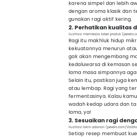
karena simpel dan lebih aw
dengan aroma klasik dan te
gunakan ragi aktif kering.
2. Perhatikan kualitas
ilustrasi membaca label produk (pexels.
Ragi itu makhluk hidup mikr
kekuatannya menurun atau 
gak akan mengembang maksi
kedaluwarsa di kemasan se
lama masa simpannya agar 
Selain itu, pastikan juga k
atau lembap. Ragi yang ter
fermentasinya. Kalau kamu 
wadah kedap udara dan tar
lama, ya!
3. Sesuaikan ragi deng
ilustrasi bikin adonan (pexels.com/Vaib
Setiap resep membuat kue,