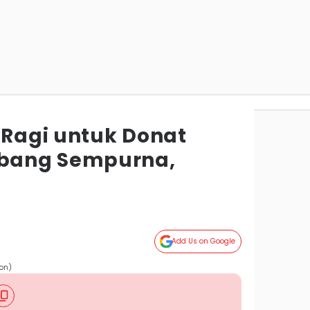
 Ragi untuk Donat
bang Sempurna,
Add Us on Google
son)