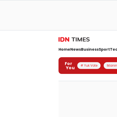
Home
News
Business
Sport
Te
For
# Yuk Vote
Iklanin
You