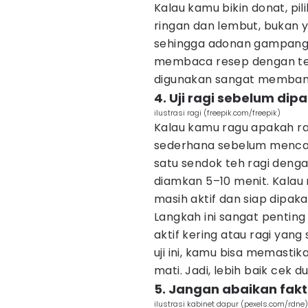
Kalau kamu bikin donat, pi
ringan dan lembut, bukan 
sehingga adonan gampang 
membaca resep dengan teli
digunakan sangat membantu
4. Uji ragi sebelum dipa
ilustrasi ragi (freepik.com/freepik)
Kalau kamu ragu apakah ragi
sederhana sebelum mencam
satu sendok teh ragi dengan
diamkan 5–10 menit. Kalau 
masih aktif dan siap dipakai
Langkah ini sangat pentin
aktif kering atau ragi ya
uji ini, kamu bisa memasti
mati. Jadi, lebih baik cek d
5. Jangan abaikan fak
ilustrasi kabinet dapur (pexels.com/rdne)