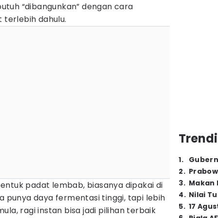
g butuh “dibangunkan” dengan cara
 terlebih dahulu.
Trendi
1
.
Gubern
2
.
Prabow
3
.
Makan B
entuk padat lembab, biasanya dipakai di
4
.
Nilai T
a punya daya fermentasi tinggi, tapi lebih
5
.
17 Agus
la, ragi instan bisa jadi pilihan terbaik