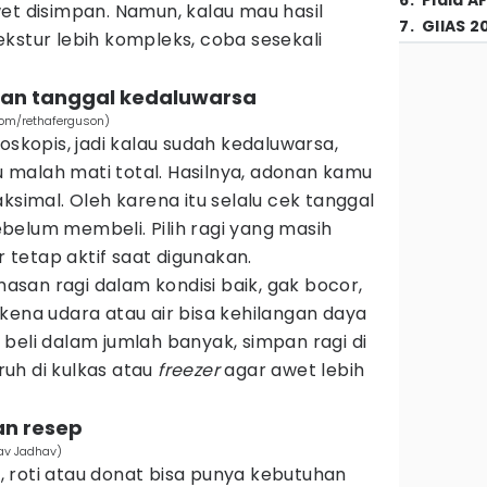
6
.
Piala A
et disimpan. Namun, kalau mau hasil
7
.
GIIAS 2
kstur lebih kompleks, coba sesekali
 dan tanggal kedaluwarsa
com/rethaferguson)
oskopis, jadi kalau sudah kedaluwarsa,
malah mati total. Hasilnya, adonan kamu
mal. Oleh karena itu selalu cek tanggal
belum membeli. Pilih ragi yang masih
tetap aktif saat digunakan.
emasan ragi dalam kondisi baik, gak bocor,
kena udara atau air bisa kehilangan daya
beli dalam jumlah banyak, simpan ragi di
uh di kulkas atau
freezer
agar awet lebih
an resep
hav Jadhav)
 roti atau donat bisa punya kebutuhan