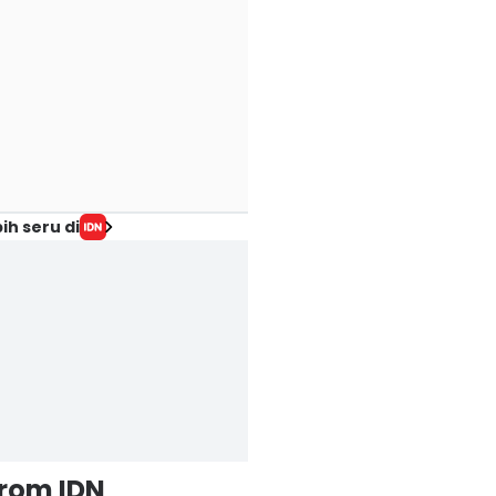
ih seru di
from IDN