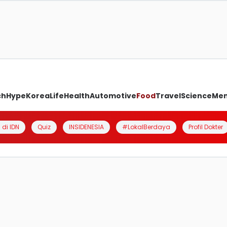
ch
Hype
Korea
Life
Health
Automotive
Food
Travel
Science
Me
 di IDN
Quiz
INSIDENESIA
#LokalBerdaya
Profil Dokter