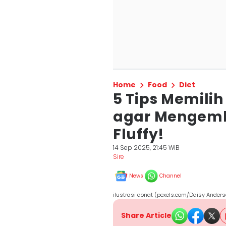
Home
Food
Diet
5 Tips Memilih
agar Mengem
Fluffy!
14 Sep 2025, 21:45 WIB
Sire
News
Channel
ilustrasi donat (pexels.com/Daisy Ander
Share Article