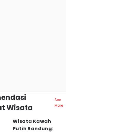
endasi
See
t Wisata
More
Wisata Kawah
Putih Bandung: