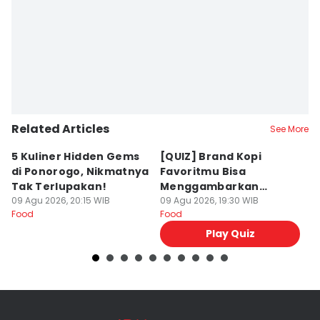
Related Articles
See More
5 Kuliner Hidden Gems
[QUIZ] Brand Kopi
4 
di Ponorogo, Nikmatnya
Favoritmu Bisa
T
Tak Terlupakan!
Menggambarkan
B
09 Agu 2026, 20:15 WIB
Kepribadianmu Lho!
09 Agu 2026, 19:30 WIB
G
09
Food
Food
Fo
Play Quiz