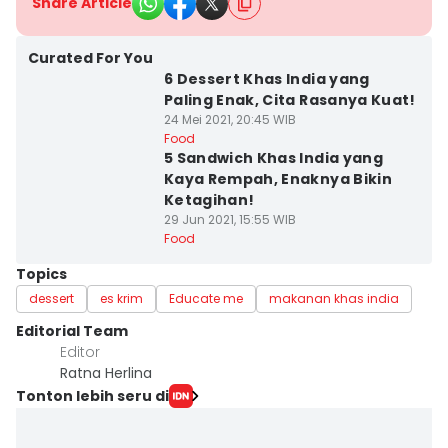
Share Article
Curated For You
6 Dessert Khas India yang
Paling Enak, Cita Rasanya Kuat!
24 Mei 2021, 20:45 WIB
Food
5 Sandwich Khas India yang
Kaya Rempah, Enaknya Bikin
Ketagihan!
29 Jun 2021, 15:55 WIB
Food
Topics
dessert
es krim
Educate me
makanan khas india
Editorial Team
Editor
Ratna Herlina
Tonton lebih seru di