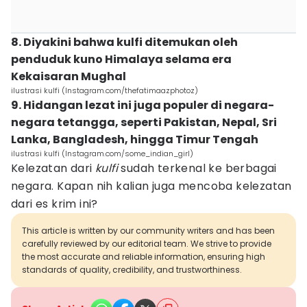
8. Diyakini bahwa kulfi ditemukan oleh
penduduk kuno Himalaya selama era
Kekaisaran Mughal
ilustrasi kulfi (Instagram.com/thefatimaazphotoz)
9. Hidangan lezat ini juga populer di negara-
negara tetangga, seperti Pakistan, Nepal, Sri
Lanka, Bangladesh, hingga Timur Tengah
ilustrasi kulfi (Instagram.com/some_indian_girl)
Kelezatan dari
kulfi
sudah terkenal ke berbagai
negara. Kapan nih kalian juga mencoba kelezatan
dari es krim ini?
This article is written by our community writers and has been
carefully reviewed by our editorial team. We strive to provide
the most accurate and reliable information, ensuring high
standards of quality, credibility, and trustworthiness.