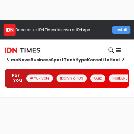
Baca artikel
IDN Times
lainnya di IDN App
Install
Home
News
Business
Sport
Tech
Hype
Korea
Life
Health
Aut
For
# Yuk Vote
Iklanin di IDN
Quiz
INSIDENESIA
You