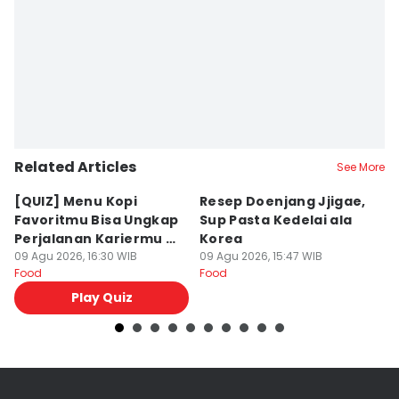
Related Articles
See More
⁠[QUIZ] Menu Kopi
Resep Doenjang Jjigae,
R
Favoritmu Bisa Ungkap
Sup Pasta Kedelai ala
Ri
Perjalanan Kariermu di
Korea
S
Masa Depan
09 Agu 2026, 16:30 WIB
09 Agu 2026, 15:47 WIB
09
Food
Food
Fo
Play Quiz