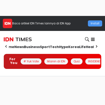
Baca artikel
IDN Times
lainnya di IDN App
Install
Home
News
Business
Sport
Tech
Hype
Korea
Life
Health
Aut
For
# Yuk Vote
Iklanin di IDN
Quiz
INSIDENESIA
You