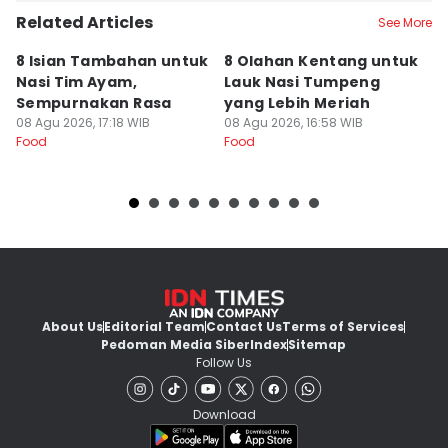
Related Articles
See More
8 Isian Tambahan untuk
8 Olahan Kentang untuk
R
Nasi Tim Ayam,
Lauk Nasi Tumpeng
T
Sempurnakan Rasa
yang Lebih Meriah
d
08 Agu 2026, 17:18 WIB
08 Agu 2026, 16:58 WIB
08
Food
Food
Fo
About Us
Editorial Team
Contact Us
Terms of Services
Pedoman Media Siber
Index
Sitemap
Follow Us
Download