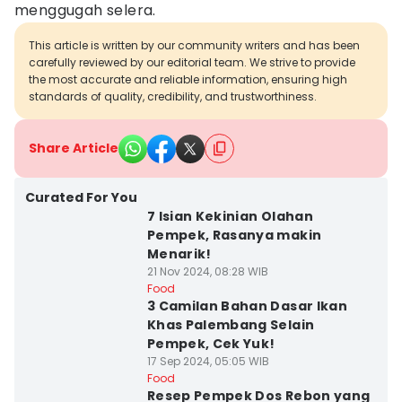
menggugah selera.
This article is written by our community writers and has been
carefully reviewed by our editorial team. We strive to provide
the most accurate and reliable information, ensuring high
standards of quality, credibility, and trustworthiness.
Share Article
Curated For You
7 Isian Kekinian Olahan
Pempek, Rasanya makin
Menarik!
21 Nov 2024, 08:28 WIB
Food
3 Camilan Bahan Dasar Ikan
Khas Palembang Selain
Pempek, Cek Yuk!
17 Sep 2024, 05:05 WIB
Food
Resep Pempek Dos Rebon yang