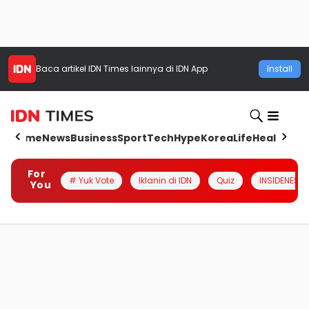
Baca artikel
IDN Times
lainnya di IDN App
Install
Home
News
Business
Sport
Tech
Hype
Korea
Life
Health
Aut
For
# Yuk Vote
Iklanin di IDN
Quiz
INSIDENESIA
You