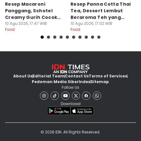
Resep Macaroni
Resep Panna Cotta Thai
R
Panggang, Schotel
Tea, Dessert Lembut
G
Creamy Gurih Cocok
Beraroma Teh yang
T
untuk Camilan
10 Agu 2026, 17:47 WIB
Memikat
10 Agu 2026, 17:02 WIB
L
10
Food
Food
Fo
About Us
Editorial Team
Contact Us
Terms of Services
Pedoman Media Siber
Index
Sitemap
Follow Us
Download
© 2026 IDN. All Rights Reserved.