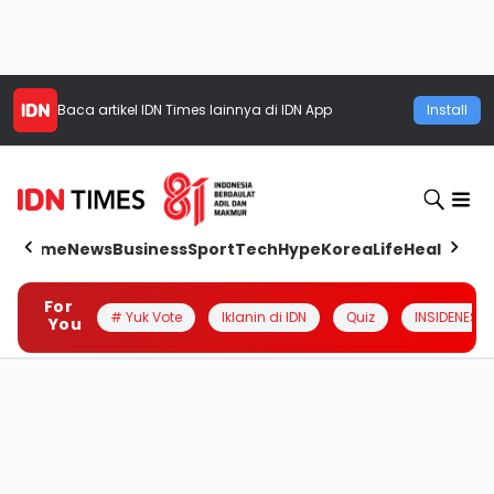
Baca artikel
IDN Times
lainnya di IDN App
Install
Home
News
Business
Sport
Tech
Hype
Korea
Life
Health
Aut
For
# Yuk Vote
Iklanin di IDN
Quiz
INSIDENESIA
You