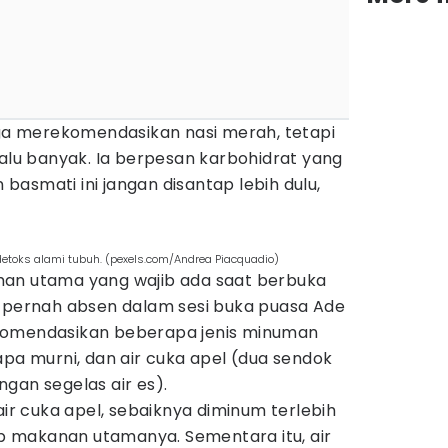
uga merekomendasikan nasi merah, tetapi
lalu banyak. Ia berpesan karbohidrat yang
asmati ini jangan disantap lebih dulu,
etoks alami tubuh. (pexels.com/Andrea Piacquadio)
man utama yang wajib ada saat berbuka
k pernah absen dalam sesi buka puasa Ade
erekomendasikan beberapa jenis minuman
kelapa murni, dan air cuka apel (dua sendok
gan segelas air es).
air cuka apel, sebaiknya diminum terlebih
 makanan utamanya. Sementara itu, air