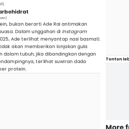
i.
arbohidrat
owen)
n, bukan berarti Ade Rai antimakan
puasa. Dalam unggahan di
Instagram
25, Ade terlihat menyantap nasi basmati.
 tidak akan memberikan lonjakan gula
kan dalam tubuh, jika dibandingkan dengan
Tonton leb
pendampingnya, terlihat suwiran dada
er protein.
More 