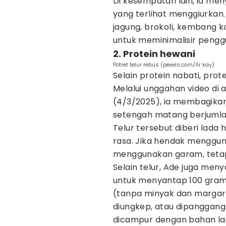
Di kesempatan lain, ia men
yang terlihat menggiurkan. 
jagung, brokoli, kembang k
untuk meminimalisir peng
2. Protein hewani
Potret telur rebus (pexels.com/Ar kay)
Selain protein nabati, prot
Melalui unggahan video di 
(4/3/2025), ia membagikan
setengah matang berjumlah 
Telur tersebut diberi lada
rasa. Jika hendak menggun
menggunakan garam, tetap
Selain telur, Ade juga me
untuk menyantap 100 gram
(tanpa minyak dan margari
diungkep, atau dipanggang.
dicampur dengan bahan lain