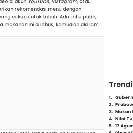
deo di akun
YouTube, Instagram,
atau
erikan rekomendasi menu dengan
ang cukup untuk tubuh. Ada tahu putih,
a makanan ini direbus, kemudian disiram
Trendi
1
.
Gubern
2
.
Prabow
3
.
Makan B
4
.
Nilai T
5
.
17 Agus