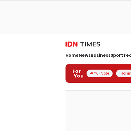
Home
News
Business
Sport
Te
For
# Yuk Vote
Iklanin
You