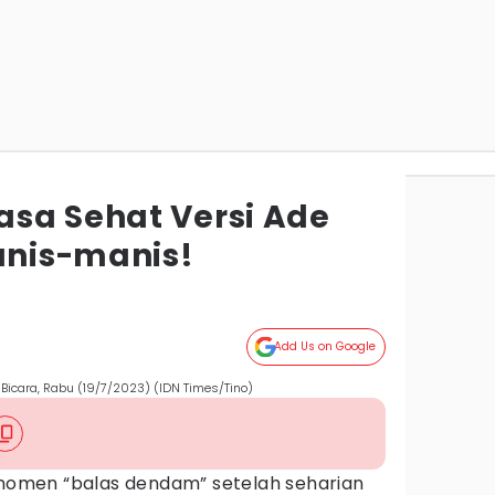
sa Sehat Versi Ade
anis-manis!
Add Us on Google
Bicara, Rabu (19/7/2023) (IDN Times/Tino)
i momen “balas dendam” setelah seharian