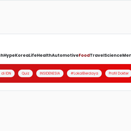
ch
Hype
Korea
Life
Health
Automotive
Food
Travel
Science
Me
 di IDN
Quiz
INSIDENESIA
#LokalBerdaya
Profil Dokter