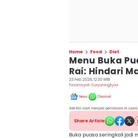
Home
Food
Diet
Menu Buka Pua
Rai: Hindari M
23 Feb 2026, 12:30 WIB
Fasrinisyah Suryaningtyas
News
Channel
Ade Rai saat menjadi pembicara di Juara 
Share Article
Buka puasa seringkali jad