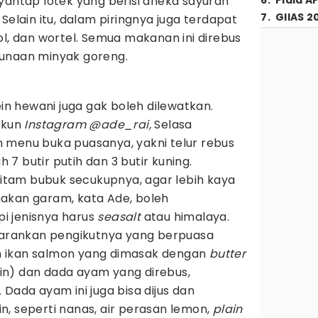
yantap lotek yang berisi aneka sayuran
6
.
Piala A
7
.
GIIAS 2
Selain itu, dalam piringnya juga terdapat
ol, dan wortel. Semua makanan ini direbus
gunaan minyak goreng.
ein hewani juga gak boleh dilewatkan.
akun
Instagram @ade_rai,
Selasa
 menu buka puasanya, yakni telur rebus
7 butir putih dan 3 butir kuning.
 hitam bubuk secukupnya, agar lebih kaya
akan garam, kata Ade, boleh
i jenisnya harus
seasalt
atau himalaya.
nyarankan pengikutnya yang berpuasa
 ikan salmon yang dimasak dengan
butter
n) dan dada ayam yang direbus,
 Dada ayam ini juga bisa dijus dan
, seperti nanas, air perasan lemon,
plain