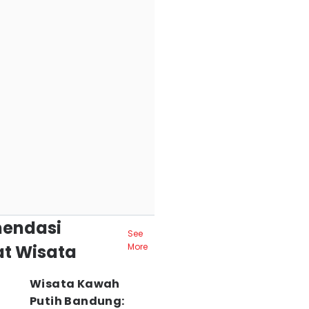
endasi
See
t Wisata
More
Wisata Kawah
Putih Bandung: