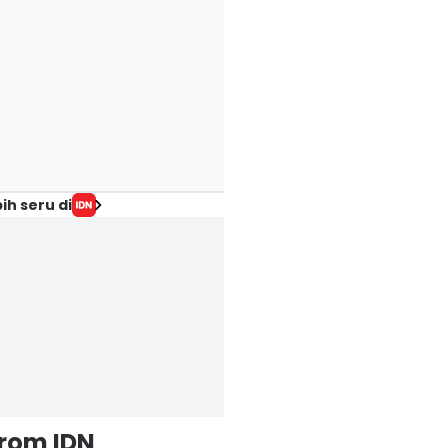
ih seru di
from IDN