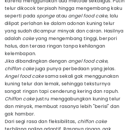
karena menggunakan dua metode sekaligus. Putih
telur dikocok terpisah hingga mengembang kaku
seperti pada
sponge
atau
angel food cake,
lalu
dilipat perlahan ke dalam adonan kuning telur
yang sudah dicampur minyak dan cairan. Hasilnya
adalah
cake
yang mengembang tinggi, berpori
halus, dan terasa ringan tanpa kehilangan
kelembapan.
Jika dibandingkan dengan
angel food cake
,
chiffon cake
juga punya perbedaan yang jelas.
Angel food cake
sama sekali gak menggunakan
kuning telur dan lemak, sehingga teksturnya
sangat ringan tapi cenderung kering dan rapuh.
Chiffon cake
justru menggabungkan kuning telur
dan minyak, membuat rasanya lebih "berisi" dan
gak hambar.
Dari segi rasa dan fleksibilitas,
chiffon cake
terbilang paling adaptif. Rasanya ringan, gak