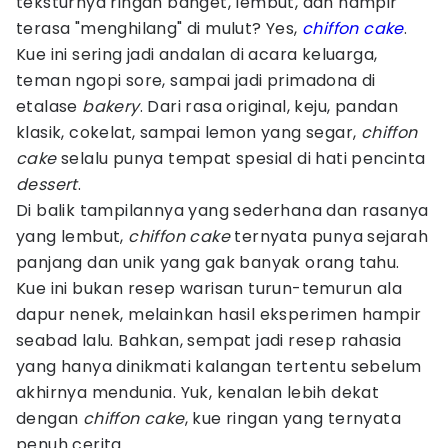
teksturnya ringan banget, lembut, dan hampir
terasa "menghilang" di mulut? Yes,
chiffon cake
.
Kue ini sering jadi andalan di acara keluarga,
teman ngopi sore, sampai jadi primadona di
etalase
bakery
. Dari rasa original, keju, pandan
klasik, cokelat, sampai lemon yang segar,
chiffon
cake
selalu punya tempat spesial di hati pencinta
dessert
.
Di balik tampilannya yang sederhana dan rasanya
yang lembut,
chiffon cake
ternyata punya sejarah
panjang dan unik yang gak banyak orang tahu.
Kue ini bukan resep warisan turun-temurun ala
dapur nenek, melainkan hasil eksperimen hampir
seabad lalu. Bahkan, sempat jadi resep rahasia
yang hanya dinikmati kalangan tertentu sebelum
akhirnya mendunia. Yuk, kenalan lebih dekat
dengan
chiffon cake
, kue ringan yang ternyata
penuh cerita.