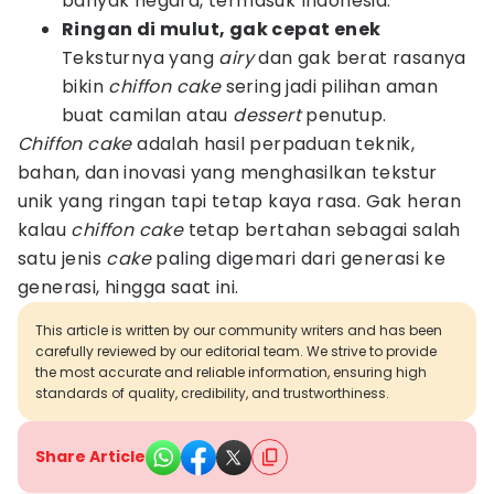
banyak negara, termasuk Indonesia.
Ringan di mulut, gak cepat enek
Teksturnya yang
airy
dan gak berat rasanya
bikin
chiffon cake
sering jadi pilihan aman
buat camilan atau
dessert
penutup.
Chiffon cake
adalah hasil perpaduan teknik,
bahan, dan inovasi yang menghasilkan tekstur
unik yang ringan tapi tetap kaya rasa. Gak heran
kalau
chiffon cake
tetap bertahan sebagai salah
satu jenis
cake
paling digemari dari generasi ke
generasi, hingga saat ini.
This article is written by our community writers and has been
carefully reviewed by our editorial team. We strive to provide
the most accurate and reliable information, ensuring high
standards of quality, credibility, and trustworthiness.
Share Article