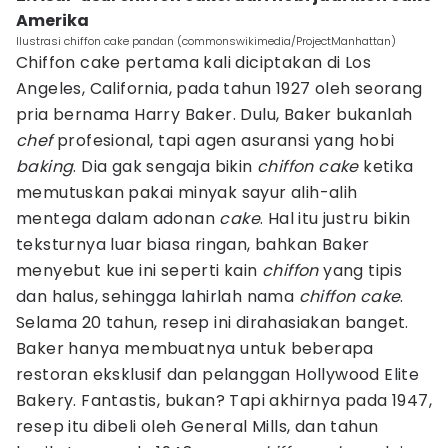
Amerika
Ilustrasi chiffon cake pandan (commonswikimedia/ProjectManhattan)
Chiffon cake pertama kali diciptakan di Los
Angeles, California, pada tahun 1927 oleh seorang
pria bernama Harry Baker. Dulu, Baker bukanlah
chef
profesional, tapi agen asuransi yang hobi
baking
. Dia gak sengaja bikin
chiffon cake
ketika
memutuskan pakai minyak sayur alih-alih
mentega dalam adonan
cake
. Hal itu justru bikin
teksturnya luar biasa ringan, bahkan Baker
menyebut kue ini seperti kain
chiffon
yang tipis
dan halus, sehingga lahirlah nama
chiffon cake
.
Selama 20 tahun, resep ini dirahasiakan banget.
Baker hanya membuatnya untuk beberapa
restoran eksklusif dan pelanggan Hollywood Elite
Bakery. Fantastis, bukan? Tapi akhirnya pada 1947,
resep itu dibeli oleh General Mills, dan tahun