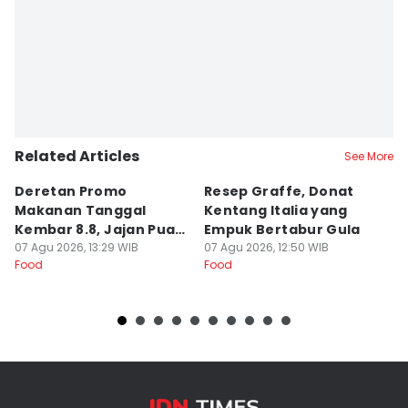
Related Articles
See More
Deretan Promo
Resep Graffe, Donat
8
Makanan Tanggal
Kentang Italia yang
P
Kembar 8.8, Jajan Puas
Empuk Bertabur Gula
M
dan Cuan!
07 Agu 2026, 13:29 WIB
07 Agu 2026, 12:50 WIB
07
Food
Food
Fo