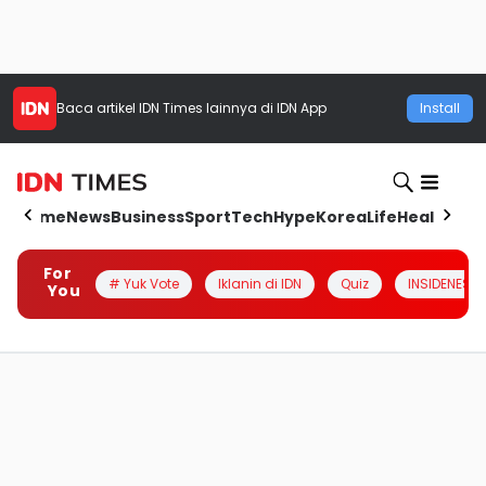
Baca artikel
IDN Times
lainnya di IDN App
Install
Home
News
Business
Sport
Tech
Hype
Korea
Life
Health
Aut
For
# Yuk Vote
Iklanin di IDN
Quiz
INSIDENESIA
You