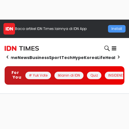
Baca artikel
IDN Times
lainnya di IDN App
Install
Home
News
Business
Sport
Tech
Hype
Korea
Life
Health
Aut
For
# Yuk Vote
Iklanin di IDN
Quiz
INSIDENESIA
You