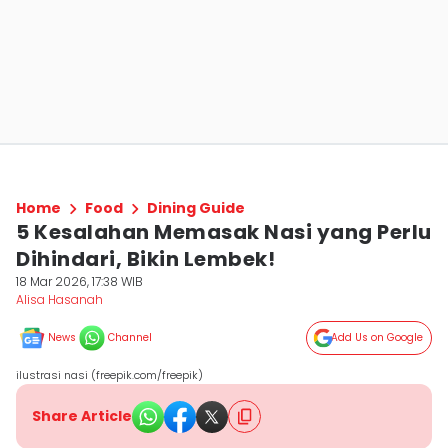
Home
Food
Dining Guide
5 Kesalahan Memasak Nasi yang Perlu
Dihindari, Bikin Lembek!
18 Mar 2026, 17:38 WIB
Alisa Hasanah
News
Channel
Add Us on Google
ilustrasi nasi (freepik.com/freepik)
Share Article