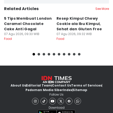
Related Articles
See More
5 Tips Membuat London
Resep Kimpul Chewy
R
Caramel Chocolate
Cookie ala Ibu Kimpul,
y
Cake Anti Gagal
Sehat dan Gluten Free
d
07 Agu 2026, 09:33 WIB
07 Agu 2026, 09:32 WIB
07
Food
Food
Fo
About Us
Editorial Team
Contact Us
Terms of Services
Pedoman Media Siber
Index
Sitemap
Follow Us
Download