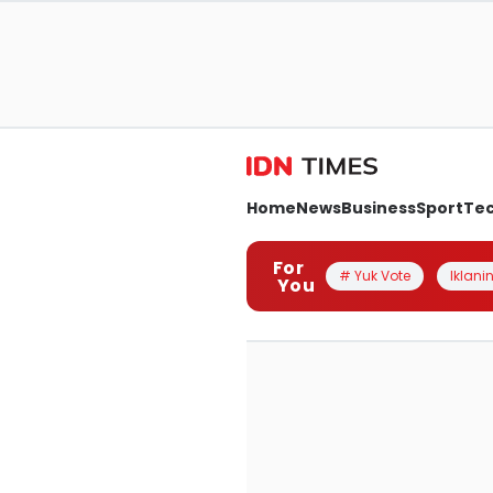
Home
News
Business
Sport
Te
For
# Yuk Vote
Iklanin
You