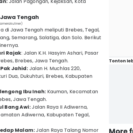
an:
Jalan Pagongan, Kejaksan, Kota
r Jawa Tengah
camerakuliner)
ra di Jawa Tengah meliputi Brebes, Tegal,
ng, Semarang, Salatiga, dan Solo. Berikut
inernya.
ri Rajak
: Jalan K.H. Hasyim Ashari, Pasar
ebes, Brebes, Jawa Tengah.
Tonton leb
Pak Jahid:
Jalan H. Muchlas 220,
ri Dua, Dukuhturi, Brebes, Kabupaten
lengong Ibu Inah:
Kauman, Kecamatan
ebes, Jawa Tengah.
l Bang Awi:
Jalan Raya II Adiwerna,
ecamatan Adiwerna, Kabupaten Tegal,
More 
Sedap Malam:
Jalan Raya Talang Nomor