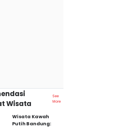
endasi
See
t Wisata
More
Wisata Kawah
Putih Bandung: