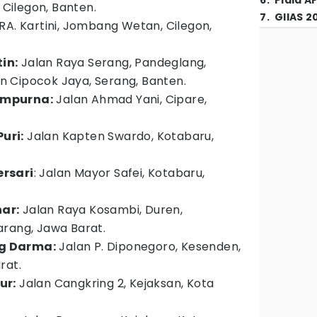
6
.
Piala A
ilegon, Banten.
7
.
GIIAS 2
RA. Kartini, Jombang Wetan, Cilegon,
in:
Jalan Raya Serang, Pandeglang,
 Cipocok Jaya, Serang, Banten.
ampurna:
Jalan Ahmad Yani, Cipare,
uri:
Jalan Kapten Swardo, Kotabaru,
rsari
: Jalan Mayor Safei, Kotabaru,
ar:
Jalan Raya Kosambi, Duren,
arang, Jawa Barat.
g Darma:
Jalan P. Diponegoro, Kesenden,
rat.
ur:
Jalan Cangkring 2, Kejaksan, Kota