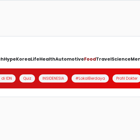
ch
Hype
Korea
Life
Health
Automotive
Food
Travel
Science
Me
 di IDN
Quiz
INSIDENESIA
#LokalBerdaya
Profil Dokter