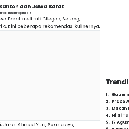
 Banten dan Jawa Barat
m/makansamajanice)
wa Barat meliputi Cilegon, Serang,
ikut ini beberapa rekomendasi kulinernya.
Trendi
1
.
Gubern
2
.
Prabow
3
.
Makan B
4
.
Nilai T
5
.
17 Agus
:
Jalan Ahmad Yani, Sukmajaya,