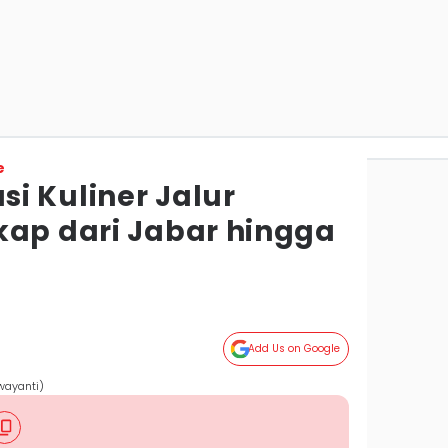
e
i Kuliner Jalur
kap dari Jabar hingga
Add Us on Google
wayanti)