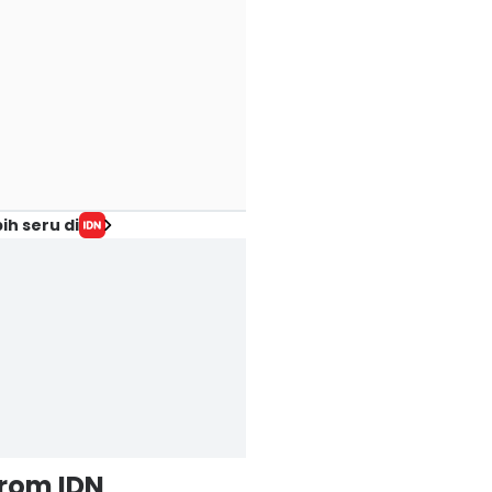
ih seru di
from IDN