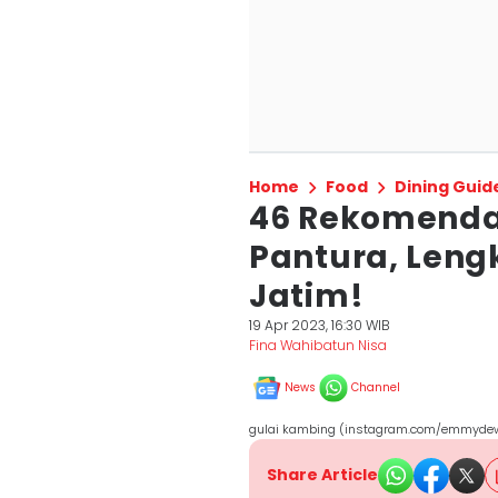
Home
Food
Dining Guid
46 Rekomendas
Pantura, Leng
Jatim!
19 Apr 2023, 16:30 WIB
Fina Wahibatun Nisa
News
Channel
gulai kambing (instagram.com/emmyde
Share Article