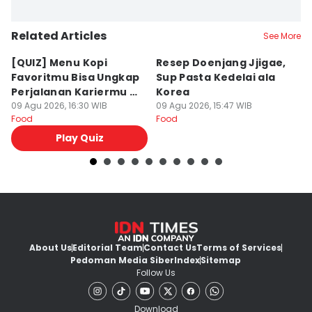
Related Articles
See More
⁠[QUIZ] Menu Kopi
Resep Doenjang Jjigae,
R
Favoritmu Bisa Ungkap
Sup Pasta Kedelai ala
Ri
Perjalanan Kariermu di
Korea
S
Masa Depan
09 Agu 2026, 16:30 WIB
09 Agu 2026, 15:47 WIB
09
Food
Food
Fo
Play Quiz
About Us
Editorial Team
Contact Us
Terms of Services
Pedoman Media Siber
Index
Sitemap
Follow Us
Download