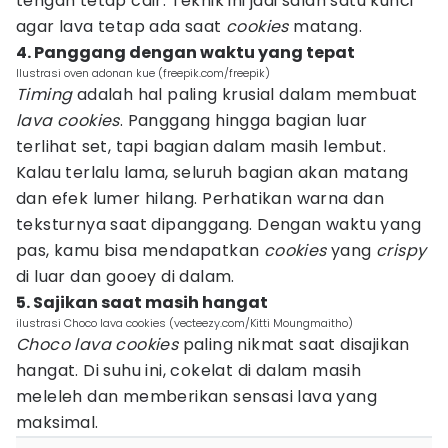
tengah tetap cair. Teknik ini jadi salah satu kunci
agar lava tetap ada saat
cookies
matang.
4. Panggang dengan waktu yang tepat
Ilustrasi oven adonan kue (freepik.com/freepik)
Timing
adalah hal paling krusial dalam membuat
lava cookies
. Panggang hingga bagian luar
terlihat set, tapi bagian dalam masih lembut.
Kalau terlalu lama, seluruh bagian akan matang
dan efek lumer hilang. Perhatikan warna dan
teksturnya saat dipanggang. Dengan waktu yang
pas, kamu bisa mendapatkan
cookies
yang
crispy
di luar dan gooey di dalam.
5. Sajikan saat masih hangat
ilustrasi Choco lava cookies (vecteezy.com/Kitti Moungmaitho)
Choco lava cookies
paling nikmat saat disajikan
hangat. Di suhu ini, cokelat di dalam masih
meleleh dan memberikan sensasi lava yang
maksimal.