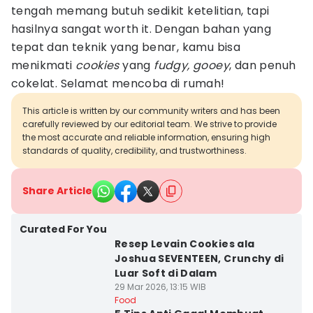
tengah memang butuh sedikit ketelitian, tapi
hasilnya sangat worth it. Dengan bahan yang
tepat dan teknik yang benar, kamu bisa
menikmati
cookies
yang
fudgy, gooey
, dan penuh
cokelat. Selamat mencoba di rumah!
This article is written by our community writers and has been
carefully reviewed by our editorial team. We strive to provide
the most accurate and reliable information, ensuring high
standards of quality, credibility, and trustworthiness.
Share Article
Curated For You
Resep Levain Cookies ala
Joshua SEVENTEEN, Crunchy di
Luar Soft di Dalam
29 Mar 2026, 13:15 WIB
Food