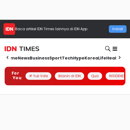
Baca artikel
IDN Times
lainnya di IDN App
Install
Home
News
Business
Sport
Tech
Hype
Korea
Life
Health
Aut
For
# Yuk Vote
Iklanin di IDN
Quiz
INSIDENESIA
You