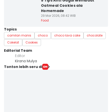
5 Tips Anti Gagal Membuat
Oatmeal Cookies ala
Homemade
29 Mar 2026, 08:42 WIB
Food
Topics
camilan manis
choco
choco lava cake
chocolate
Cokelat
Cookies
Editorial Team
Editor
Kirana Mulya
Tonton lebih seru di