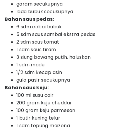
garam secukupnya
lada bubuk secukupnya
Bahan saus pedas:
6 sdm cabai bubuk
5 sdm saus sambal ekstra pedas
2 sdm saus tomat
1 sdm saus tiram
3 siung bawang putih, haluskan
1 sdm madu
1/2 sdm kecap asin
gula pasir secukupnya
Bahan saus keju:
100 ml susu cair
200 gram keju cheddar
100 gram keju parmesan
1 butir kuning telur
1 sdm tepung maizena