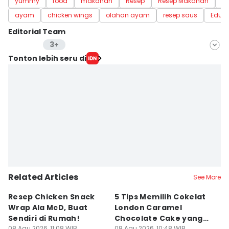
yummy
food
makanan
Resep
Resep Makanan
R
ayam
chicken wings
olahan ayam
resep saus
Educ
Editorial Team
3+
Editor
Tonton lebih seru di
Antonius Putu Satria
Editor
Dewi Suci Rahayu
Editor
Naufal Al Rahman
Editor
Eddy Rusmanto
Related Articles
See More
Resep Chicken Snack
5 Tips Memilih Cokelat
R
Wrap Ala McD, Buat
London Caramel
L
Sendiri di Rumah!
Chocolate Cake yang
K
08 Agu 2026, 11:08 WIB
08 Agu 2026, 10:48 WIB
08