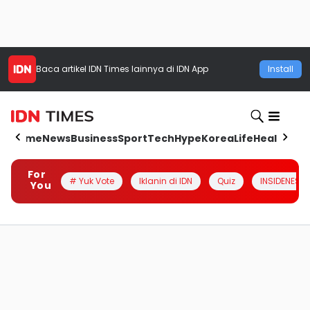
Baca artikel
IDN Times
lainnya di IDN App
Install
Home
News
Business
Sport
Tech
Hype
Korea
Life
Health
Aut
For
# Yuk Vote
Iklanin di IDN
Quiz
INSIDENESIA
You