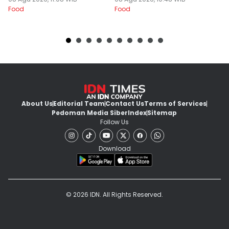
Bikin Nagih
Food
Food
Fo
About Us
Editorial Team
Contact Us
Terms of Services
Pedoman Media Siber
Index
Sitemap
Follow Us
Download
© 2026 IDN. All Rights Reserved.