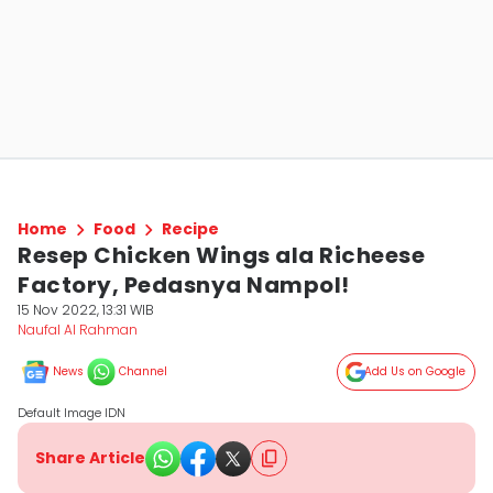
Home
Food
Recipe
Resep Chicken Wings ala Richeese
Factory, Pedasnya Nampol!
15 Nov 2022, 13:31 WIB
Naufal Al Rahman
News
Channel
Add Us on Google
Default Image IDN
Share Article