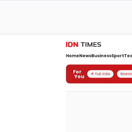
Home
News
Business
Sport
Te
For
# Yuk Vote
Iklanin
You