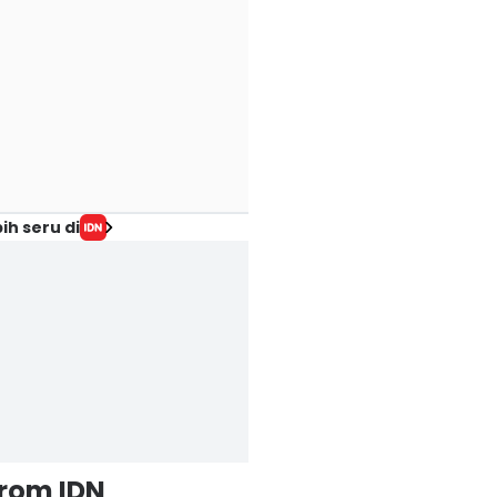
ih seru di
from IDN