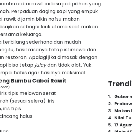
umbu cabai rawit ini bisa jadi pilihan yang
umah. Perpaduan daging sapi yang empuk
 rawit dijamin bikin nafsu makan
isajikan sebagai lauk utama saat makan
ersama keluarga.
a terbilang sederhana dan mudah
begitu, hasil rasanya tetap istimewa dan
n restoran. Apalagi jika dimasak dengan
sapi bisa tetap
juicy
dan tidak alot. Yuk,
mpai habis agar hasilnya maksimal.
reng Bumbu Cabai Rawit
Trendi
ieden)
iris tipis melawan serat
1
.
Gubern
ah (sesuai selera), iris
2
.
Prabow
ris tipis
3
.
Makan B
 cincang halus
4
.
Nilai T
5
.
17 Agus
rkan