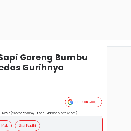
 Sapi Goreng Bumbu
Pedas Gurihnya
Add Us on Google
i rawit (vecteezy.com/Pitsanu Jaroenpipitaphorn)
i Kak
Sisi Positif