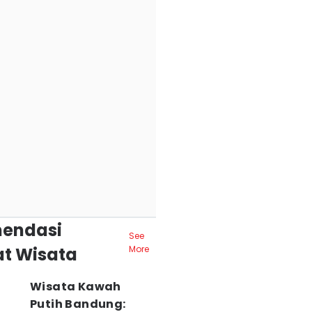
endasi
See
t Wisata
More
Wisata Kawah
Putih Bandung: