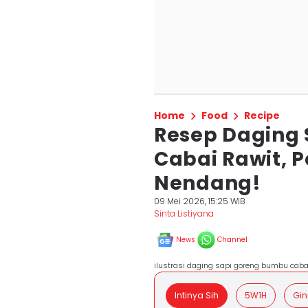
Home
Food
Recipe
Resep Daging
Cabai Rawit, 
Nendang!
09 Mei 2026, 15:25 WIB
Sinta Listiyana
News
Channel
ilustrasi daging sapi goreng bumbu caba
Intinya Sih
5W1H
Gin