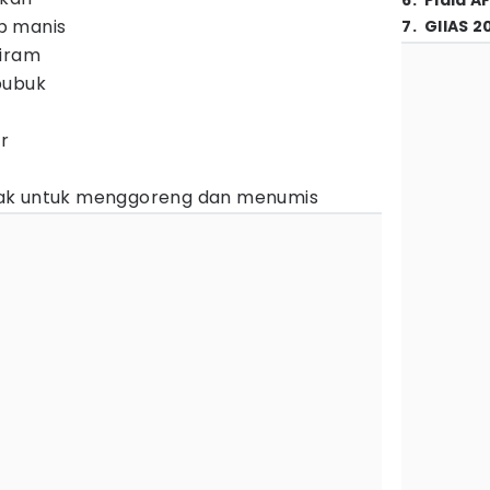
6
.
Piala A
p manis
7
.
GIIAS 2
tiram
bubuk
r
ak untuk menggoreng dan menumis