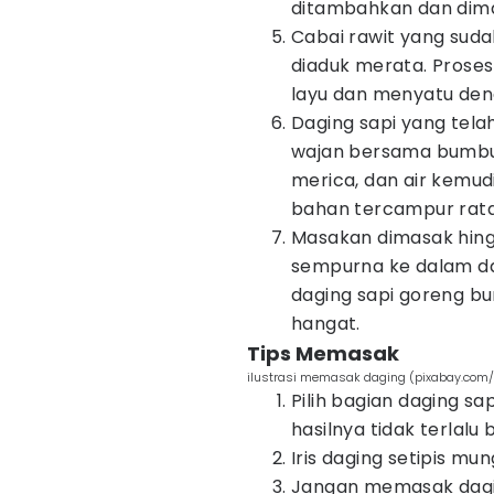
ditambahkan dan dima
Cabai rawit yang suda
diaduk merata. Proses
layu dan menyatu den
Daging sapi yang tel
wajan bersama bumbu. 
merica, dan air kemud
bahan tercampur rata
Masakan dimasak hin
sempurna ke dalam da
daging sapi goreng bum
hangat.
Tips Memasak
ilustrasi memasak daging (pixabay.com/
Pilih bagian daging sa
hasilnya tidak terlalu
Iris daging setipis mu
Jangan memasak dagin