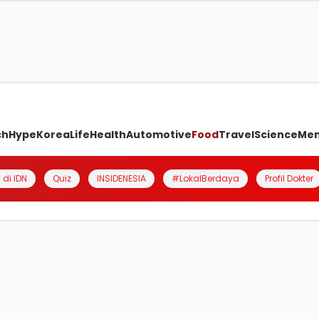
ch
Hype
Korea
Life
Health
Automotive
Food
Travel
Science
Me
 di IDN
Quiz
INSIDENESIA
#LokalBerdaya
Profil Dokter