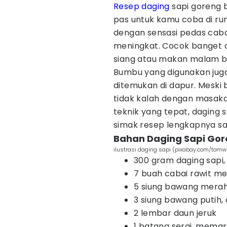
Resep daging
sapi goreng b
pas untuk kamu coba di r
dengan sensasi pedas cabai
meningkat. Cocok banget d
siang atau makan malam b
Bumbu yang digunakan jug
ditemukan di dapur. Meski 
tidak kalah dengan masaka
teknik yang tepat, daging 
simak resep lengkapnya sa
Bahan Daging Sapi Go
ilustrasi daging sapi (pixabay.com/tomw
300 gram daging sapi, 
7 buah cabai rawit mer
5 siung bawang merah, i
3 siung bawang putih,
2 lembar daun jeruk
1 batang serai, mema