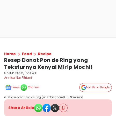
Home
Food
Recipe
Resep Donat Pon de Ring yang
Teksturnya Kenyal Mirip Mochi!
07 Jun 2026, 11:20 WIB
Annisa Nur Fitriani
News
Channel
Add Us on Google
ilustrasi donat pon de ring (unsplash.com/Fuji Nakama)
Share Article