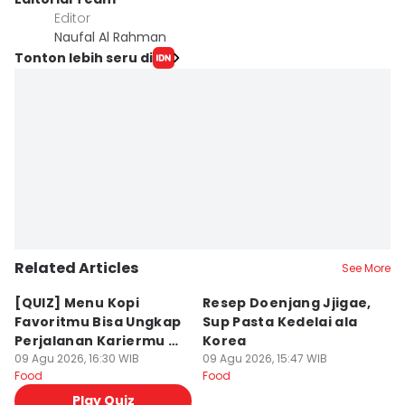
Editor
Naufal Al Rahman
Tonton lebih seru di
Related Articles
See More
⁠[QUIZ] Menu Kopi
Resep Doenjang Jjigae,
R
Favoritmu Bisa Ungkap
Sup Pasta Kedelai ala
Ri
Perjalanan Kariermu di
Korea
S
Masa Depan
09 Agu 2026, 16:30 WIB
09 Agu 2026, 15:47 WIB
09
Food
Food
Fo
Play Quiz