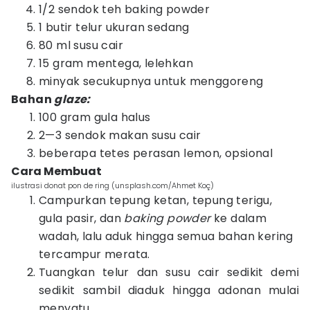
1/2 sendok teh baking powder
1 butir telur ukuran sedang
80 ml susu cair
15 gram mentega, lelehkan
minyak secukupnya untuk menggoreng
Bahan
glaze:
100 gram gula halus
2—3 sendok makan susu cair
beberapa tetes perasan lemon, opsional
Cara Membuat
ilustrasi donat pon de ring (unsplash.com/Ahmet Koç)
Campurkan tepung ketan, tepung terigu,
gula pasir, dan
baking powder
ke dalam
wadah, lalu aduk hingga semua bahan kering
tercampur merata.
Tuangkan telur dan susu cair sedikit demi
sedikit sambil diaduk hingga adonan mulai
menyatu.