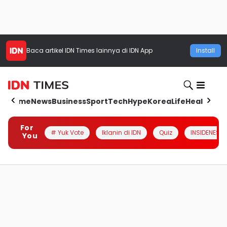
Baca artikel
IDN Times
lainnya di IDN App
Install
Home
News
Business
Sport
Tech
Hype
Korea
Life
Health
Aut
For
# Yuk Vote
Iklanin di IDN
Quiz
INSIDENESIA
You