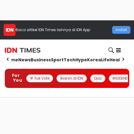
Baca artikel
IDN Times
lainnya di IDN App
Install
Home
News
Business
Sport
Tech
Hype
Korea
Life
Health
Aut
For
# Yuk Vote
Iklanin di IDN
Quiz
INSIDENESIA
You