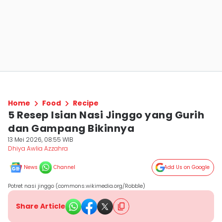
Home
Food
Recipe
5 Resep Isian Nasi Jinggo yang Gurih
dan Gampang Bikinnya
13 Mei 2026, 08:55 WIB
Dhiya Awlia Azzahra
News
Channel
Add Us on Google
Potret nasi jinggo (commons.wikimedia.org/Robb1e)
Share Article