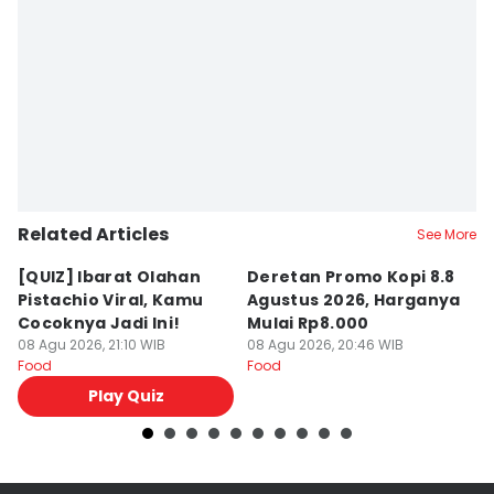
Related Articles
See More
[QUIZ] Ibarat Olahan
Deretan Promo Kopi 8.8
[Q
Pistachio Viral, Kamu
Agustus 2026, Harganya
C
Cocoknya Jadi Ini!
Mulai Rp8.000
C
08 Agu 2026, 21:10 WIB
08 Agu 2026, 20:46 WIB
08
Food
Food
Fo
Play Quiz