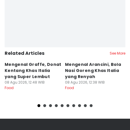
Related Articles
See More
Mengenal Graffe, Donat
Mengenal Arancini, Bola
A
Kentang Khas Italia
Nasi Goreng Khas Italia
P
yang Super Lembut
yang Renyah
S
08 Agu 2026, 12:48 WIB
08 Agu 2026, 12:38 WIB
M
08
Food
Food
Fo