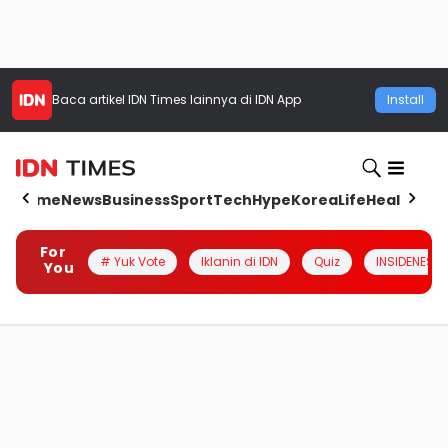
Baca artikel
IDN Times
lainnya di IDN App
Install
Home
News
Business
Sport
Tech
Hype
Korea
Life
Health
Aut
For
# Yuk Vote
Iklanin di IDN
Quiz
INSIDENESIA
You