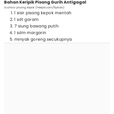
Bahan Keripik Pisang Gurih Antigagal
ilustrasi pisang kepok (freepik.com/8photo)
1 sisir pisang kepok mentah
1 sdt garam
7 siung bawang putih
1 sdm margarin
minyak goreng secukupnya