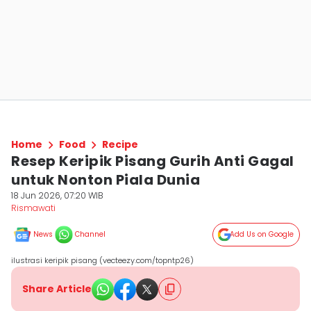
Home
Food
Recipe
Resep Keripik Pisang Gurih Anti Gagal
untuk Nonton Piala Dunia
18 Jun 2026, 07:20 WIB
Rismawati
News
Channel
Add Us on Google
ilustrasi keripik pisang (vecteezy.com/topntp26)
Share Article