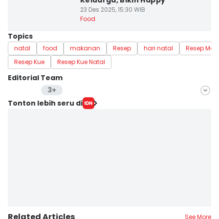
Keluarga, Bikin Happy
23 Des 2025, 15:30 WIB
Food
Topics
natal
food
makanan
Resep
hari natal
Resep Ma
Resep Kue
Resep Kue Natal
Editorial Team
3+
Editor
Tonton lebih seru di
Maya Arunika
Editor
Dewi Suci Rahayu
Editor
Eddy Rusmanto
Related Articles
See More