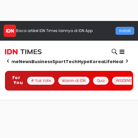
Baca artikel
IDN Times
lainnya di IDN App
Install
Home
News
Business
Sport
Tech
Hype
Korea
Life
Health
Aut
For
# Yuk Vote
Iklanin di IDN
Quiz
INSIDENESIA
You