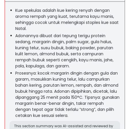
Kue spekulas adalah kue kering renyah dengan
aroma rempah yang kuat, terutama kayu manis,
sehingga cocok untuk melengkapi stoples kue saat
Natal.
Adonannya dibuat dari tepung terigu protein
sedang, margarin dingin, palm sugar, gula halus,
kuning telur, susu bubuk, baking powder, parutan
kulit lemon, almond bubuk, serta campuran
rempah bubuk seperti cengkih, kayu manis, jahe,
pala, kapulaga, dan garam.
Prosesnya: kocok margarin dingin dengan gula dan
garam, masukkan kuning telur, lalu campurkan
bahan kering, parutan lemon, rempah, dan almond
bubuk hingga rata. Adonan dipipihkan, dicetak, lalu
dipanggang 25 menit pada 150°C. Tipsnya: gunakan
margarin benar-benar dingin, takar rempah
dengan tepat agar tidak terlalu “strong”, dan pilih
cetakan kue sesuai selera.
This section summary was AI-assisted and reviewed by