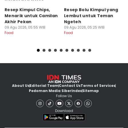
Resep Kimpul Chips,
Resep Bolu Kimpul yang
[
Menarik untuk Camilan
Lembut untuk Teman
P
Akhir Pekan
Ngeteh
C
09 Agu 2026, 05:55 WIB
09 Agu 2026, 05:25 WIB
08
Food
Food
Fo
About Us
Editorial Team
Contact Us
Terms of Services
Pedoman Media Siber
Index
Sitemap
Follow Us
Download