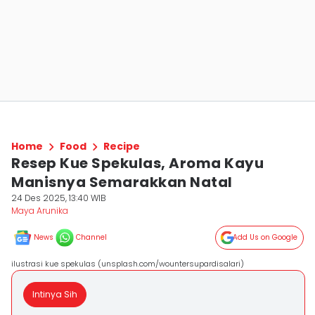
Home
Food
Recipe
Resep Kue Spekulas, Aroma Kayu
Manisnya Semarakkan Natal
24 Des 2025, 13:40 WIB
Maya Arunika
News
Channel
Add Us on Google
ilustrasi kue spekulas (unsplash.com/wountersupardisalari)
Intinya Sih