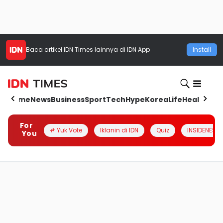
Baca artikel
IDN Times
lainnya di IDN App
Install
Home
News
Business
Sport
Tech
Hype
Korea
Life
Health
Aut
For
# Yuk Vote
Iklanin di IDN
Quiz
INSIDENESIA
You