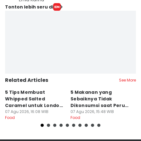
Tonton lebih seru di
Related Articles
See More
5 Tips Membuat
5 Makanan yang
5
Whipped Salted
Sebaiknya Tidak
K
Caramel untuk London
Dikonsumsi saat Perut
W
Chocolate Cake
07 Agu 2026, 16:08 WIB
Kosong
07 Agu 2026, 15:48 WIB
07
Food
Food
Fo