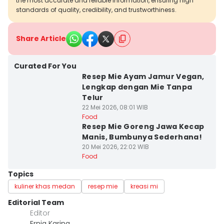
the most accurate and reliable information, ensuring high
standards of quality, credibility, and trustworthiness.
Share Article
Curated For You
Resep Mie Ayam Jamur Vegan,
Lengkap dengan Mie Tanpa
Telur
22 Mei 2026, 08:01 WIB
Food
Resep Mie Goreng Jawa Kecap
Manis, Bumbunya Sederhana!
20 Mei 2026, 22:02 WIB
Food
Topics
kuliner khas medan
resep mie
kreasi mi
Editorial Team
Editor
Ernia Karina