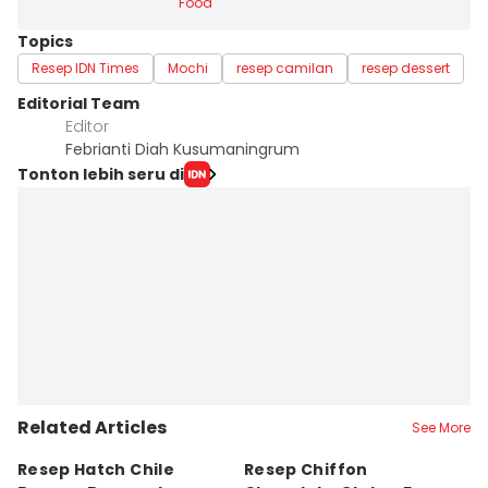
Food
Topics
Resep IDN Times
Mochi
resep camilan
resep dessert
Editorial Team
Editor
Febrianti Diah Kusumaningrum
Tonton lebih seru di
Related Articles
See More
Resep Hatch Chile
Resep Chiffon
R