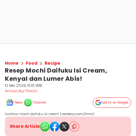
Home
Food
Recipe
Resep Mochi Daifuku Isi Cream,
Kenyal dan Lumer Abis!
12 Mei 2026, 15:15 WIB
Annisa Nur Fitriani
News
Channel
Add Us on Google
ilustrasi mochi daifuku isi cream (vecteezy.com/Anna)
Share Article