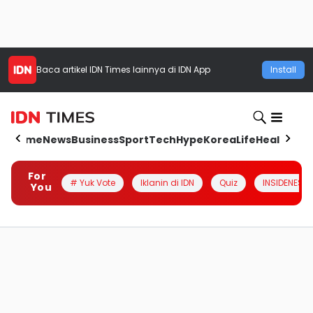
Baca artikel
IDN Times
lainnya di IDN App
Install
Home
News
Business
Sport
Tech
Hype
Korea
Life
Health
Aut
For
# Yuk Vote
Iklanin di IDN
Quiz
INSIDENESIA
You