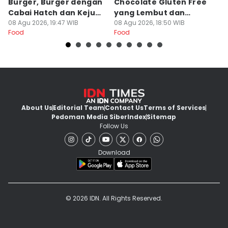
Burger, Burger dengan
Chocolate Gluten Free
B
Cabai Hatch dan Keju
yang Lembut dan
y
Lumer
08 Agu 2026, 19:47 WIB
Nyokelat
08 Agu 2026, 18:50 WIB
08
Food
Food
Fo
About Us
Editorial Team
Contact Us
Terms of Services
Pedoman Media Siber
Index
Sitemap
Follow Us
Download
© 2026 IDN. All Rights Reserved.