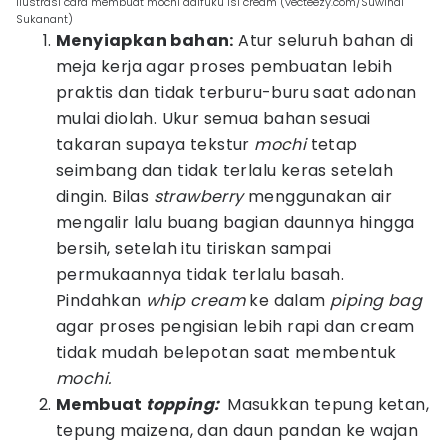
ilustrasi cara membuat mochi daifuku isi cream (vecteezy.com/Suwinai
Sukanant)
Menyiapkan bahan:
Atur seluruh bahan di
meja kerja agar proses pembuatan lebih
praktis dan tidak terburu-buru saat adonan
mulai diolah. Ukur semua bahan sesuai
takaran supaya tekstur
mochi
tetap
seimbang dan tidak terlalu keras setelah
dingin. Bilas
strawberry
menggunakan air
mengalir lalu buang bagian daunnya hingga
bersih, setelah itu tiriskan sampai
permukaannya tidak terlalu basah.
Pindahkan
whip cream
ke dalam
piping bag
agar proses pengisian lebih rapi dan cream
tidak mudah belepotan saat membentuk
mochi.
Membuat
topping:
Masukkan tepung ketan,
tepung maizena, dan daun pandan ke wajan