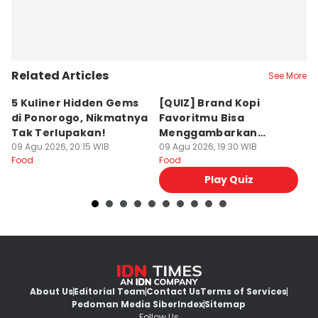
Related Articles
See More
5 Kuliner Hidden Gems
[QUIZ] Brand Kopi
4 
di Ponorogo, Nikmatnya
Favoritmu Bisa
T
Tak Terlupakan!
Menggambarkan
B
09 Agu 2026, 20:15 WIB
Kepribadianmu Lho!
09 Agu 2026, 19:30 WIB
G
09
Food
Food
Fo
Play Quiz
About Us
Editorial Team
Contact Us
Terms of Services
Pedoman Media Siber
Index
Sitemap
Follow Us