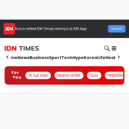
Baca artikel
IDN Times
lainnya di IDN App
Install
Home
News
Business
Sport
Tech
Hype
Korea
Life
Health
Aut
For
# Yuk Vote
Iklanin di IDN
Quiz
INSIDENESIA
You