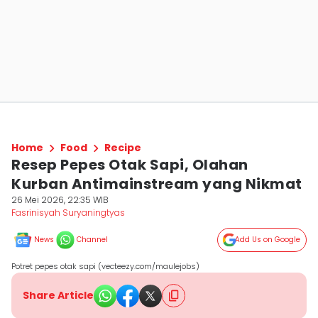
Home
Food
Recipe
Resep Pepes Otak Sapi, Olahan
Kurban Antimainstream yang Nikmat
26 Mei 2026, 22:35 WIB
Fasrinisyah Suryaningtyas
News
Channel
Add Us on Google
Potret pepes otak sapi (vecteezy.com/maulejobs)
Share Article