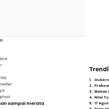
gu
zena
r
Trendi
nila
1
.
Gubern
owder
2
.
Prabow
ya
3
.
Makan B
upnya
4
.
Nilai T
onan sampai merata
5
.
17 Agus