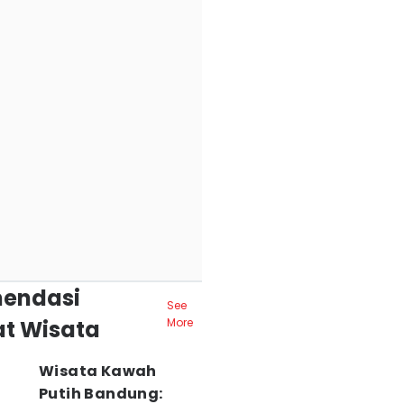
endasi
See
t Wisata
More
Wisata Kawah
Putih Bandung: