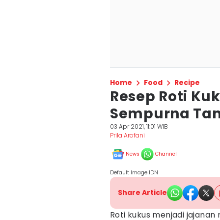
Home
Food
Recipe
Resep Roti Ku
Sempurna Tan
03 Apr 2021, 11:01 WIB
Prila Arofani
News
Channel
Default Image IDN
Share Article
Roti kukus menjadi jajanan