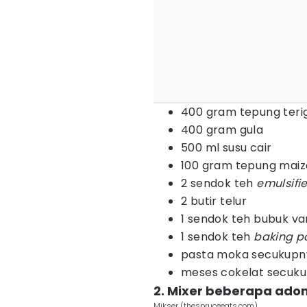
400 gram tepung teri
400 gram gula
500 ml susu cair
100 gram tepung mai
2 sendok teh
emulsifie
2 butir telur
1 sendok teh bubuk va
1 sendok teh
baking p
pasta moka secukupn
meses cokelat secuk
2. Mixer beberapa ad
Mikser (thespruceeats.com)