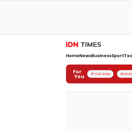
Home
News
Business
Sport
Te
For
# Yuk Vote
Iklanin
You