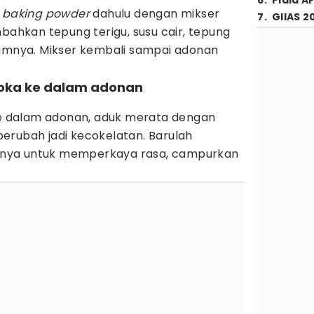
6
.
Piala A
n
baking powder
dahulu dengan mikser
7
.
GIIAS 2
hkan tepung terigu, susu cair, tepung
lamnya. Mikser kembali sampai adonan
oka ke dalam adonan
 dalam adonan, aduk merata dengan
erubah jadi kecokelatan. Barulah
nya untuk memperkaya rasa, campurkan