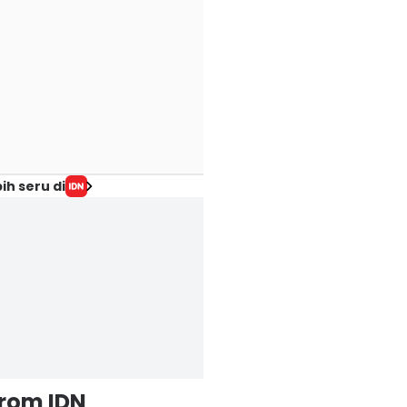
ih seru di
from IDN