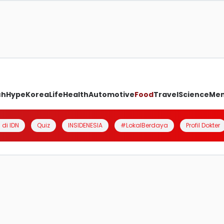
ch
Hype
Korea
Life
Health
Automotive
Food
Travel
Science
Me
 di IDN
Quiz
INSIDENESIA
#LokalBerdaya
Profil Dokter