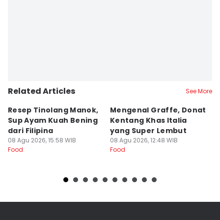
Related Articles
See More
Resep Tinolang Manok,
Mengenal Graffe, Donat
M
Sup Ayam Kuah Bening
Kentang Khas Italia
N
dari Filipina
yang Super Lembut
y
08 Agu 2026, 15:58 WIB
08 Agu 2026, 12:48 WIB
08
Food
Food
Fo