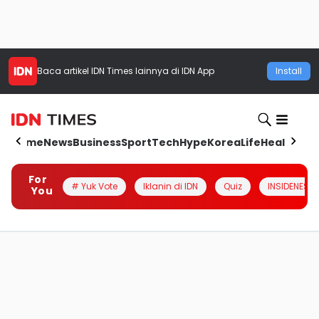
Baca artikel
IDN Times
lainnya di IDN App
Install
Home
News
Business
Sport
Tech
Hype
Korea
Life
Health
Aut
For
# Yuk Vote
Iklanin di IDN
Quiz
INSIDENESIA
You