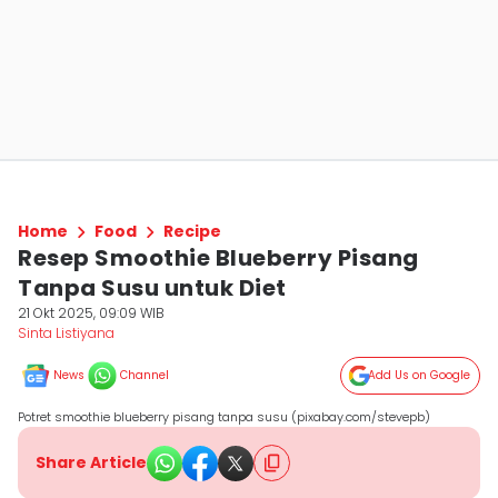
Home
Food
Recipe
Resep Smoothie Blueberry Pisang
Tanpa Susu untuk Diet
21 Okt 2025, 09:09 WIB
Sinta Listiyana
News
Channel
Add Us on Google
Potret smoothie blueberry pisang tanpa susu (pixabay.com/stevepb)
Share Article