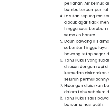
perlahan. Air kemudian
bumbu tercampur rata
Larutan tepung maize
diaduk agar tidak me
hingga saus berubah m
semakin harum.
Daun bawang iris dima
sebentar hingga layu. 
bawang tetap segar da
Tahu kukus yang suda
disusun dengan rapi di
kemudian disiramkan s
seluruh permukaannya
Hidangan dibiarkan b
dalam tahu sebelum di
Tahu kukus saus bawan
bersama nasi putih.