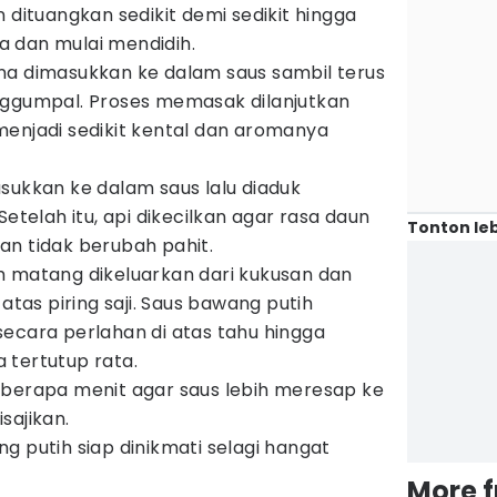
 dituangkan sedikit demi sedikit hingga
 dan mulai mendidih.
na dimasukkan ke dalam saus sambil terus
nggumpal. Proses memasak dilanjutkan
enjadi sedikit kental dan aromanya
sukkan ke dalam saus lalu diaduk
Setelah itu, api dikecilkan agar rasa daun
Tonton leb
n tidak berubah pahit.
h matang dikeluarkan dari kukusan dan
 atas piring saji. Saus bawang putih
ecara perlahan di atas tahu hingga
 tertutup rata.
eberapa menit agar saus lebih meresap ke
sajikan.
g putih siap dinikmati selagi hangat
More 