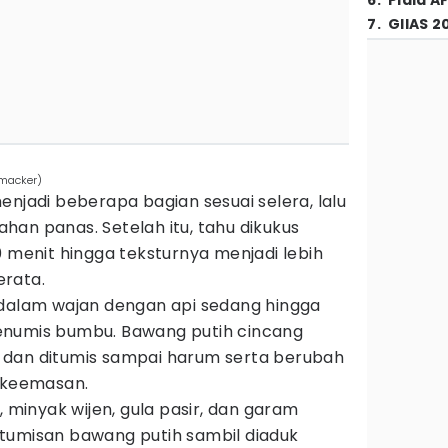
6
.
Piala A
7
.
GIIAS 2
smacker)
enjadi beberapa bagian sesuai selera, lalu
tahan panas. Setelah itu, tahu dikukus
0 menit hingga teksturnya menjadi lebih
rata.
 dalam wajan dengan api sedang hingga
numis bumbu. Bawang putih cincang
dan ditumis sampai harum serta berubah
t keemasan.
, minyak wijen, gula pasir, dan garam
tumisan bawang putih sambil diaduk