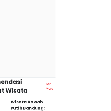
endasi
See
t Wisata
More
Wisata Kawah
Putih Bandung: