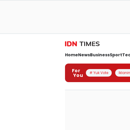
Home
News
Business
Sport
Te
For
# Yuk Vote
Iklanin
You