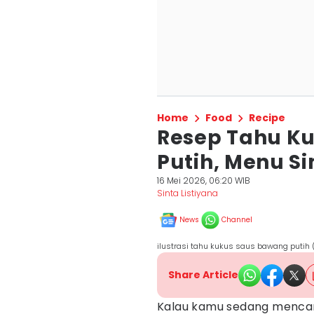
Home
Food
Recipe
Resep Tahu K
Putih, Menu S
16 Mei 2026, 06:20 WIB
Sinta Listiyana
News
Channel
ilustrasi tahu kukus saus bawang putih
Share Article
Kalau kamu sedang mencar