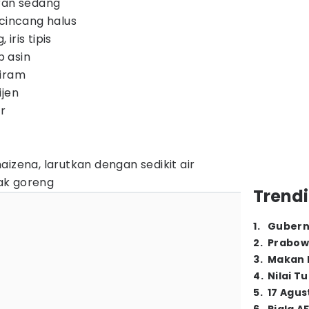
ran sedang
 cincang halus
iris tipis
 asin
tiram
ijen
r
izena, larutkan dengan sedikit air
ak goreng
Trendi
1
.
Gubern
2
.
Prabow
3
.
Makan B
4
.
Nilai T
5
.
17 Agus