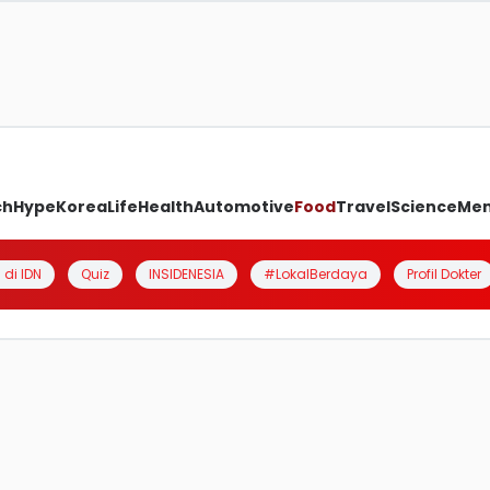
ch
Hype
Korea
Life
Health
Automotive
Food
Travel
Science
Me
 di IDN
Quiz
INSIDENESIA
#LokalBerdaya
Profil Dokter