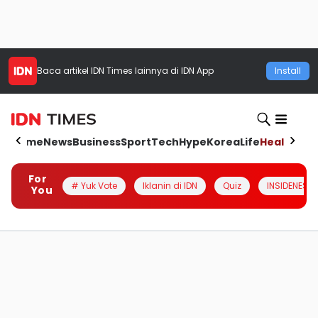
Baca artikel
IDN Times
lainnya di IDN App
Install
Home
News
Business
Sport
Tech
Hype
Korea
Life
Health
Aut
For
# Yuk Vote
Iklanin di IDN
Quiz
INSIDENESIA
You