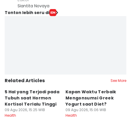
Siantita Novaya
Tonton lebih seru di
Related Articles
See More
5 Hal yang Terjadi pada
Kapan Waktu Terbaik
5
Tubuh saat Hormon
Mengonsumsi Greek
y
Kortisol Terlalu Tinggi
Yogurt saat Diet?
P
09 Agu 2026, 15:25 WIB
09 Agu 2026, 15:06 WIB
09
Health
Health
He