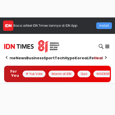
Baca artikel
IDN Times
lainnya di IDN App
Install
Home
News
Business
Sport
Tech
Hype
Korea
Life
Health
Aut
For
# Yuk Vote
Iklanin di IDN
Quiz
INSIDENESIA
You