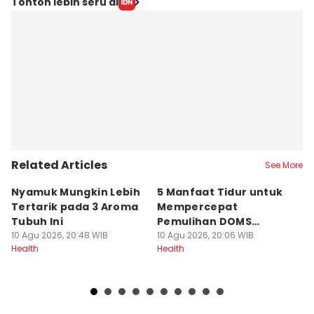
Editor
Tonton lebih seru di
Nena Zakiah
Editor
Nuruliar F
Related Articles
See More
Nyamuk Mungkin Lebih
5 Manfaat Tidur untuk
[
Tertarik pada 3 Aroma
Mempercepat
F
Tubuh Ini
Pemulihan DOMS
T
10 Agu 2026, 20:48 WIB
setelah Olahraga
10 Agu 2026, 20:06 WIB
K
10
Health
Health
He