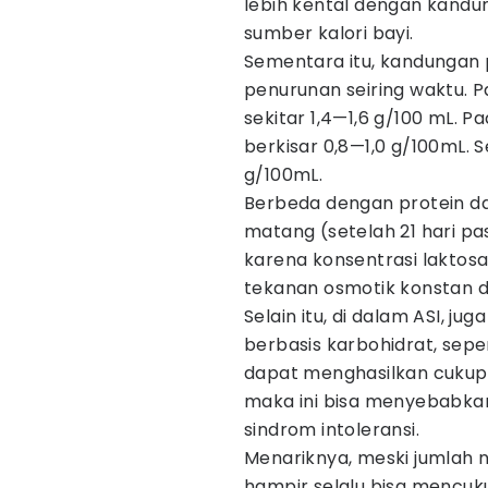
lebih kental dengan kandun
sumber kalori bayi.
Sementara itu, kandungan
penurunan seiring waktu. 
sekitar 1,4—1,6 g/100 mL. P
berkisar 0,8—1,0 g/100mL. S
g/100mL.
Berbeda dengan protein da
matang (setelah 21 hari pa
karena konsentrasi laktosa
tekanan osmotik konstan d
Selain itu, di dalam ASI, j
berbasis karbohidrat, sepert
dapat menghasilkan cukup 
maka ini bisa menyebabka
sindrom intoleransi.
Menariknya, meski jumlah nu
hampir selalu bisa mencuk