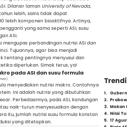
ASI. Dilansir laman
University of Nevada,
 tahun lebih, sains tidak dapat
0 lebih komponen bioaktifnya. Artinya,
 pengganti yang sama seperti ASI, susu
gan ASI.
ni mengupas perbandingan nutrisi ASI dan
inci. Tujuannya, agar bisa menjadi
k tentang pentingnya menyusui dan
tika diperlukan. Simak terus, ya!
akro pada ASI dan susu formula
Trendi
chen)
ula menyediakan nutrisi makro. Contohnya
tein. Ini adalah nutrisi yang dibutuhkan
1
.
Gubern
esar. Perbedaannya, pada ASI, kandungan
2
.
Prabow
si atau naik-turun menyesuaikan dengan
3
.
Makan B
4
.
Nilai T
ra itu, jumlah nutrisi susu formula konstan
5
.
17 Agus
duksi yang ditetapkan.