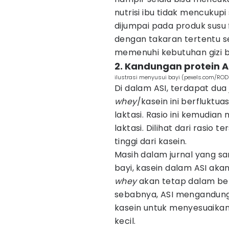
nutrisi ibu tidak mencukupi
dijumpai pada produk susu f
dengan takaran tertentu se
memenuhi kebutuhan gizi ba
2. Kandungan protein A
ilustrasi menyusui bayi (pexels.com/ROD
Di dalam ASI, terdapat dua 
whey
/kasein ini berfluktu
laktasi. Rasio ini kemudia
laktasi. Dilihat dari rasio t
tinggi dari kasein.
Masih dalam jurnal yang sam
bayi, kasein dalam ASI aka
whey
akan tetap dalam bent
sebabnya, ASI mengandung
kasein untuk menyesuaika
kecil.