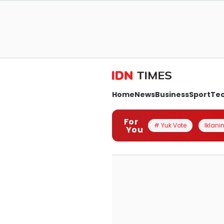
Home
News
Business
Sport
Te
For
# Yuk Vote
Iklanin
You