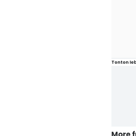
Tonton leb
More 