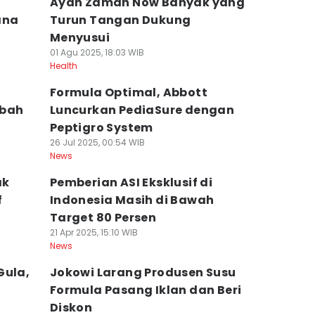
Ayah Zaman Now Banyak yang
ana
Turun Tangan Dukung
Menyusui
01 Agu 2025, 18:03 WIB
Health
Formula Optimal, Abbott
mbah
Luncurkan PediaSure dengan
Peptigro System
26 Jul 2025, 00:54 WIB
News
ak
Pemberian ASI Eksklusif di
f
Indonesia Masih di Bawah
Target 80 Persen
21 Apr 2025, 15:10 WIB
News
Gula,
Jokowi Larang Produsen Susu
Formula Pasang Iklan dan Beri
Diskon