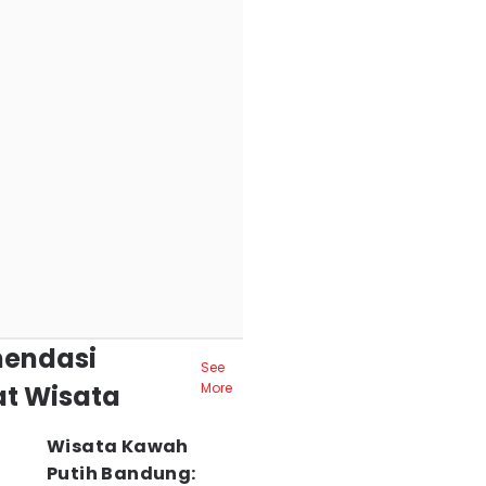
endasi
See
t Wisata
More
Wisata Kawah
Putih Bandung: