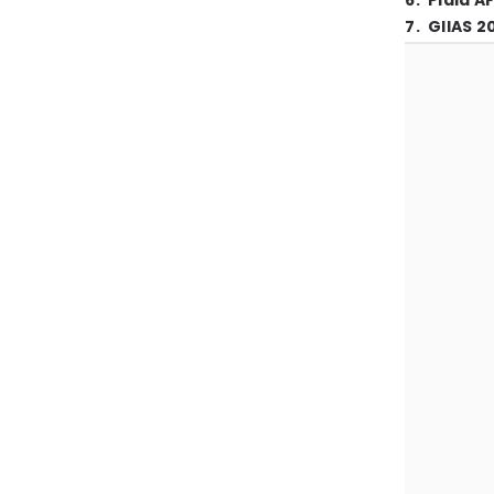
6
.
Piala A
7
.
GIIAS 2