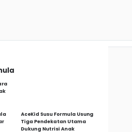
a
mula
ara
nak
ula
AceKid Susu Formula Usung
ar
Tiga Pendekatan Utama
Dukung Nutrisi Anak