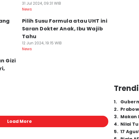
31 Jul 2024, 09:31 WIB
News
rang
Pilih Susu Formula atau UHT ini
Saran Dokter Anak, Ibu Wajib
Tahu
12 Jun 2024, 19:15 WIB
News
n Gizi
i,
Trendi
1
.
Gubern
2
.
Prabow
3
.
Makan B
Load More
4
.
Nilai T
5
.
17 Agus