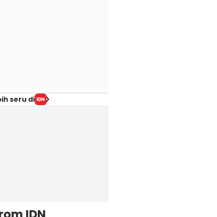
ih seru di
from IDN