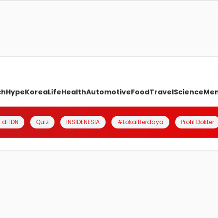
ch
Hype
Korea
Life
Health
Automotive
Food
Travel
Science
Me
 di IDN
Quiz
INSIDENESIA
#LokalBerdaya
Profil Dokter