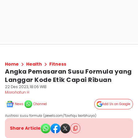
Home
Health
Fitness
Angka Pemasaran Susu Formula yang
Langgar Kode Etik Capai Ribuan
22 Des 2023, 18:06 WIB
Misrohatun H
News
Channel
Add Us on Google
ilustrasi susu formula (pexels.com/Towfiqu barbhuiya)
Share Article