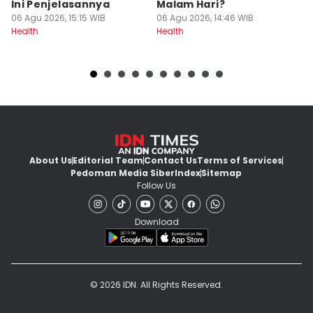
Ini Penjelasannya
Malam Hari?
u
06 Agu 2026, 15:15 WIB
06 Agu 2026, 14:46 WIB
06
Health
Health
He
About Us
Editorial Team
Contact Us
Terms of Services
Pedoman Media Siber
Index
Sitemap
Follow Us
Download
© 2026 IDN. All Rights Reserved.