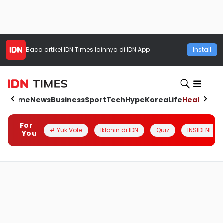
Baca artikel
IDN Times
lainnya di IDN App
Install
Home
News
Business
Sport
Tech
Hype
Korea
Life
Health
Aut
For
# Yuk Vote
Iklanin di IDN
Quiz
INSIDENESIA
You