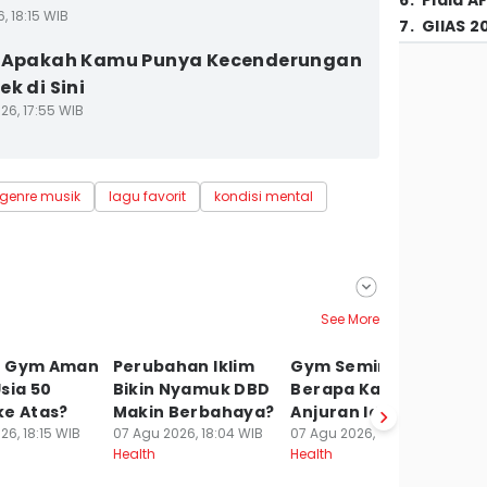
6
.
Piala A
6, 18:15 WIB
7
.
GIIAS 2
] Apakah Kamu Punya Kecenderungan
k di Sini
26, 17:55 WIB
genre musik
lagu favorit
kondisi mental
See More
h Gym Aman
Perubahan Iklim
Gym Seminggu
[
sia 50
Bikin Nyamuk DBD
Berapa Kali? Ini
L
ke Atas?
Makin Berbahaya?
Anjuran Idealnya
U
26, 18:15 WIB
07 Agu 2026, 18:04 WIB
07 Agu 2026, 17:15 WIB
K
Health
Health
H
07