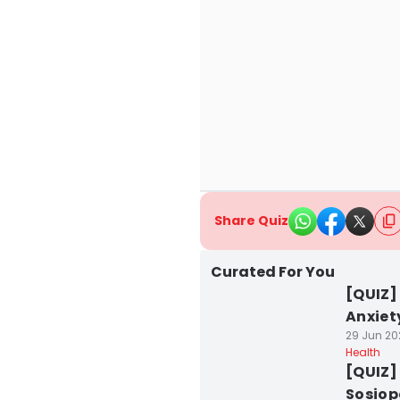
Share Quiz
Curated For You
[QUIZ
Anxiety
29 Jun 202
Health
[QUIZ
Sosiop