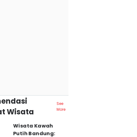
endasi
See
t Wisata
More
Wisata Kawah
Putih Bandung: