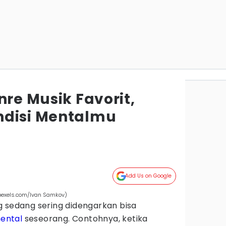
nre Musik Favorit,
ndisi Mentalmu
Add Us on Google
pexels.com/Ivan Samkov)
 sedang sering didengarkan bisa
mental
seseorang. Contohnya, ketika