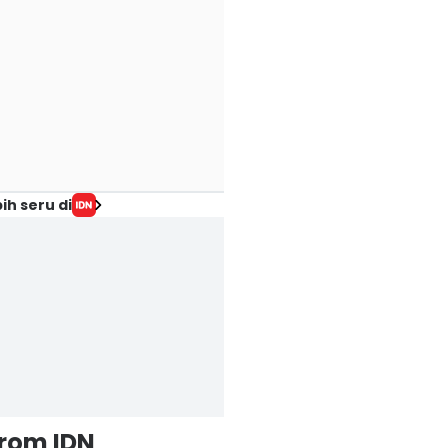
alth
Health
07 Agu 2026, 16:04 WIB
Health
Play Quiz
Play Quiz
ih seru di
from IDN