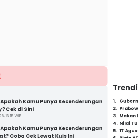
Trendi
] Apakah Kamu Punya Kecenderungan
1
.
Gubern
2
.
Prabow
? Cek di Sini
3
.
Makan B
6, 13:15 WIB
4
.
Nilai T
] Apakah Kamu Punya Kecenderungan
5
.
17 Agus
at? Coba Cek Lewat Kuis Ini