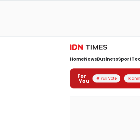
Home
News
Business
Sport
Te
For
# Yuk Vote
Iklanin
You