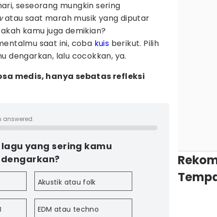
ari, seseorang mungkin sering
w
atau saat marah musik yang diputar
Apakah kamu juga demikian?
mentalmu saat ini, coba
kuis
berikut. Pilih
u dengarkan, lalu cocokkan, ya.
osa medis, hanya sebatas refleksi
n answered.
 lagu yang sering kamu
Rekom
dengarkan?
Tempa
Akustik atau folk
B
EDM atau techno