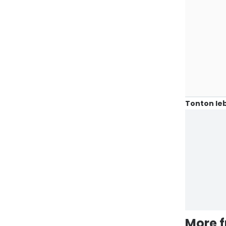
He
Tonton leb
More 