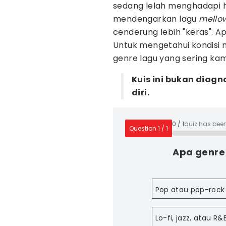
sedang lelah menghadapi h
mendengarkan lagu
mello
cenderung lebih "keras". 
Untuk mengetahui kondisi 
genre lagu yang sering kam
Kuis ini bukan diagn
diri.
0
/
1
quiz has bee
Question
1
/
1
Apa genre
Pop atau pop-rock
Lo-fi, jazz, atau R&