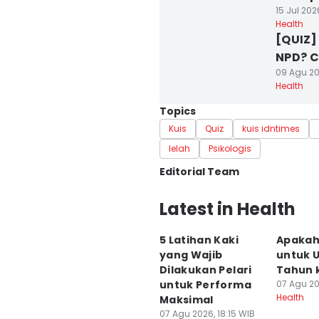
15 Jul 202
Health
[QUIZ
NPD? Ce
09 Agu 20
Health
Topics
Kuis
Quiz
kuis idntimes
lelah
Psikologis
Editorial Team
Editor
Latest in Health
Lea Lyliana
5 Latihan Kaki
Apaka
Editor
yang Wajib
untuk U
Nuruliar F
Dilakukan Pelari
Tahun 
untuk Performa
07 Agu 20
Health
Maksimal
07 Agu 2026, 18:15 WIB