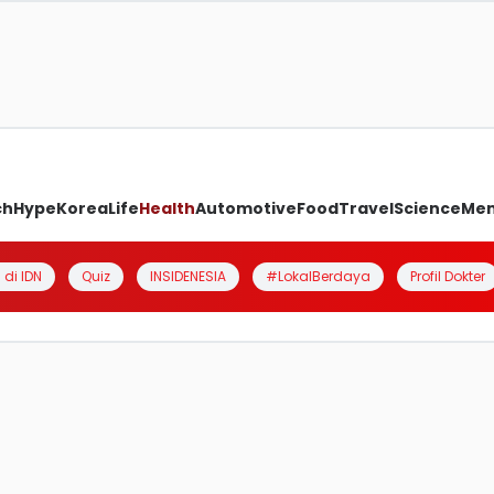
ch
Hype
Korea
Life
Health
Automotive
Food
Travel
Science
Me
 di IDN
Quiz
INSIDENESIA
#LokalBerdaya
Profil Dokter