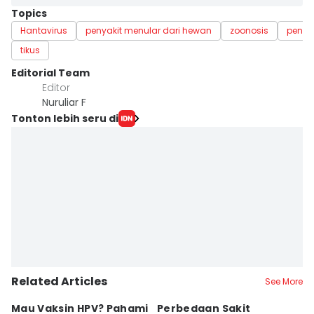
Topics
Hantavirus
penyakit menular dari hewan
zoonosis
penya
tikus
Editorial Team
Editor
Nuruliar F
Tonton lebih seru di
Related Articles
See More
Mau Vaksin HPV? Pahami
Perbedaan Sakit
K