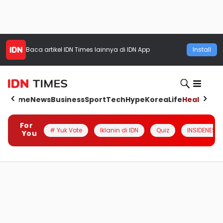
Baca artikel
IDN Times
lainnya di IDN App
Install
Home
News
Business
Sport
Tech
Hype
Korea
Life
Health
Aut
For
# Yuk Vote
Iklanin di IDN
Quiz
INSIDENESIA
You