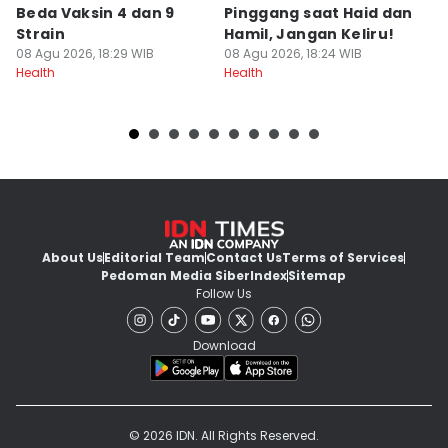
Beda Vaksin 4 dan 9
Pinggang saat Haid dan
P
Strain
Hamil, Jangan Keliru!
A
08 Agu 2026, 18:29 WIB
08 Agu 2026, 18:24 WIB
08
Health
Health
He
About Us
Editorial Team
Contact Us
Terms of Services
Pedoman Media Siber
Index
Sitemap
Follow Us
Download
© 2026 IDN. All Rights Reserved.