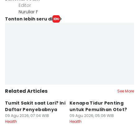
Editor
Nuruliar F
Tonton lebih seru di
Related Articles
See More
Tumit Sakit saat Lari? Ini
Kenapa Tidur Penting
M
Daftar Penyebabnya
untuk Pemulihan Otot?
M
09 Agu 2026, 07:04 WIB
09 Agu 2026, 05:06 WIB
L
Health
Health
T
08
He