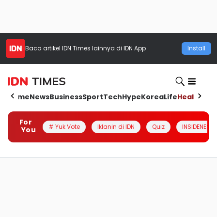
Baca artikel
IDN Times
lainnya di IDN App
Install
Home
News
Business
Sport
Tech
Hype
Korea
Life
Health
Aut
For
# Yuk Vote
Iklanin di IDN
Quiz
INSIDENESIA
You