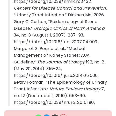
https://doi.org/10.1038/nrmicro3432.
Centers for Disease Control and Prevention.
“Urinary Tract Infection.” Diakses Mei 2026.
Gary C. Curhan, “Epidemiology of Stone
Disease,”
Urologic Clinics of North America
34, no. 3 (August 1, 2007): 287–93,
https://doi.org/10.1016/j.ucl.2007.04.003.
Margaret S. Pearle et al., “Medical
Management of Kidney Stones: AUA
Guideline,”
The Journal of Urology
192, no. 2
(May 20, 2014): 316–24,
https://doi.org/10.1016/j.juro.2014.05.006.
Betsy Foxman, “The Epidemiology of Urinary
Tract Infection,”
Nature Reviews Urology
7,
no. 12 (December 1, 2010): 653–60,
https://doi.org/10.1038/nrurol.2010.190.