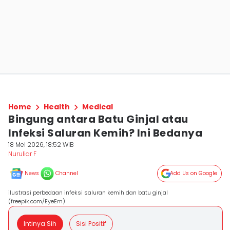
Home
Health
Medical
Bingung antara Batu Ginjal atau
Infeksi Saluran Kemih? Ini Bedanya
18 Mei 2026, 18:52 WIB
Nuruliar F
News
Channel
Add Us on Google
ilustrasi perbedaan infeksi saluran kemih dan batu ginjal
(freepik.com/EyeEm)
Intinya Sih
Sisi Positif