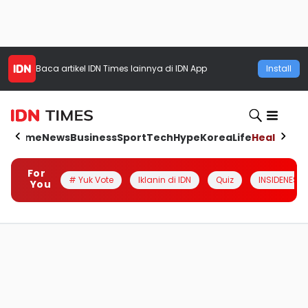
Baca artikel
IDN Times
lainnya di IDN App
Install
Home
News
Business
Sport
Tech
Hype
Korea
Life
Health
Aut
For
# Yuk Vote
Iklanin di IDN
Quiz
INSIDENESIA
You