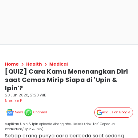
Home
Health
Medical
[QUIZ] Cara Kamu Menenangkan Diri
saat Cemas Mirip Siapa di 'Upin &
Ipin'?
20 Jun 2026, 21:20 WIB
Nuruliar F
News
Channel
Add Us on Google
cuplikan Upin & Ipin episode Abang atau Kakak (dok. Les' Copaque
Production/Upin & Ipin)
Setiap orang punya cara berbeda saat sedang