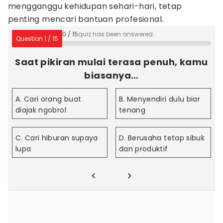
mengganggu kehidupan sehari-hari, tetap
penting mencari bantuan profesional.
0
/
15
quiz has been answered.
Question
1
/
15
Saat pikiran mulai terasa penuh, kamu
biasanya…
A. Cari orang buat
B. Menyendiri dulu biar
diajak ngobrol
tenang
C. Cari hiburan supaya
D. Berusaha tetap sibuk
lupa
dan produktif