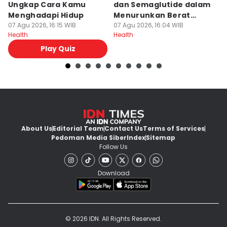
Ungkap Cara Kamu
dan Semaglutide dalam
K
Menghadapi Hidup
Menurunkan Berat
G
07 Agu 2026, 16:15 WIB
Badan
07 Agu 2026, 16:04 WIB
C
07
Health
Health
He
Play Quiz
About Us
Editorial Team
Contact Us
Terms of Services
Pedoman Media Siber
Index
Sitemap
Follow Us
Download
© 2026 IDN. All Rights Reserved.