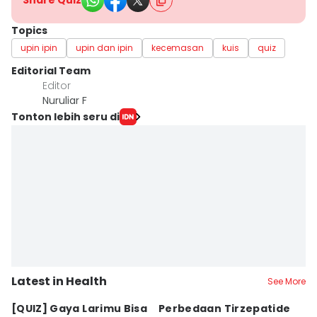
Share Quiz
Topics
upin ipin
upin dan ipin
kecemasan
kuis
quiz
Editorial Team
Editor
Nuruliar F
Tonton lebih seru di
Latest in Health
See More
[QUIZ] Gaya Larimu Bisa
Perbedaan Tirzepatide
[Q