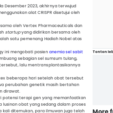
a Desember 2023, akhirnya terwujud
enggunakan alat CRISPR disetujui oleh
rsama oleh Vertex Pharmaceuticals dan
uah
startup
yang didirikan bersama oleh
salah satu pemenang Hadiah Nobel atas
gy ini mengobati pasien
anemia sel sabit
Tonton leb
embuang sebagian sel sumsum tulang,
tersebut, lalu mentransplantasikannya
ex beberapa hari setelah obat tersebut
hwa perubahan genetik masih bertahan
n dirawat.
ri potensi terapi gen yang memanfaatkan
da lusinan obat yang sedang dalam proses
More 
a kali ditemukan, para ilmuwan juga telah