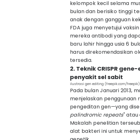
kelompok kecil selama mus
bulan dan berisiko tinggi 
anak dengan gangguan kek
FDA juga menyetujui vaks
mereka antibodi yang dapat
baru lahir hingga usia 6 bu
harus direkomendasikan ol
tersedia.
2. Teknik CRISPR gene
penyakit sel sabit
ilustrasi gen editing (freepik.com/freepik)
Pada bulan Januari 2013, 
menjelaskan penggunaan r
pengeditan gen—yang dise
palindromic repeats
" atau
Makalah penelitian ters
alat bakteri ini untuk men
genetik.