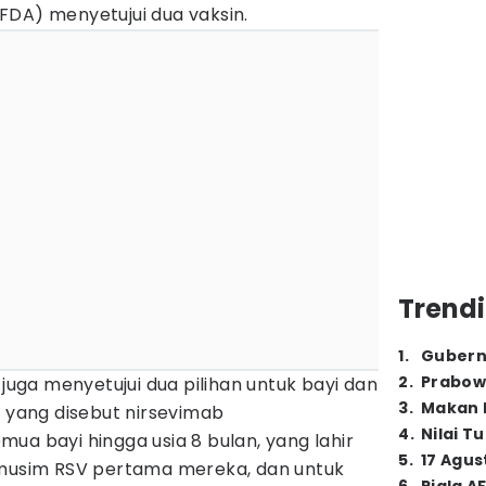
FDA) menyetujui dua vaksin.
Trendi
1
.
Gubern
2
.
Prabow
 juga menyetujui dua pilihan untuk bayi dan
3
.
Makan B
l yang disebut nirsevimab
4
.
Nilai T
ua bayi hingga usia 8 bulan, yang lahir
5
.
17 Agus
sim RSV pertama mereka, dan untuk