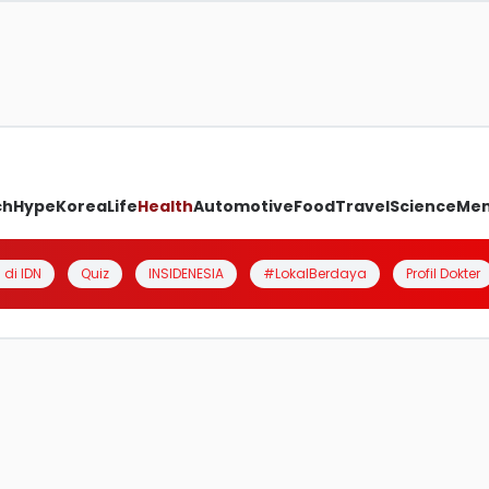
ch
Hype
Korea
Life
Health
Automotive
Food
Travel
Science
Me
 di IDN
Quiz
INSIDENESIA
#LokalBerdaya
Profil Dokter