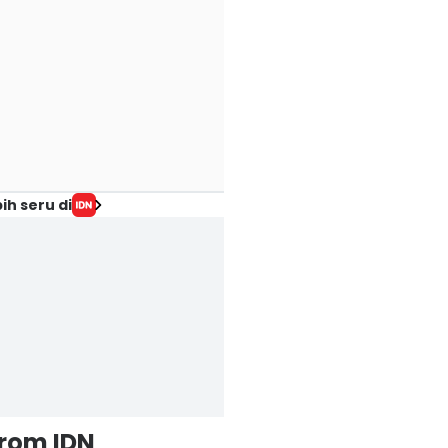
ih seru di
from IDN