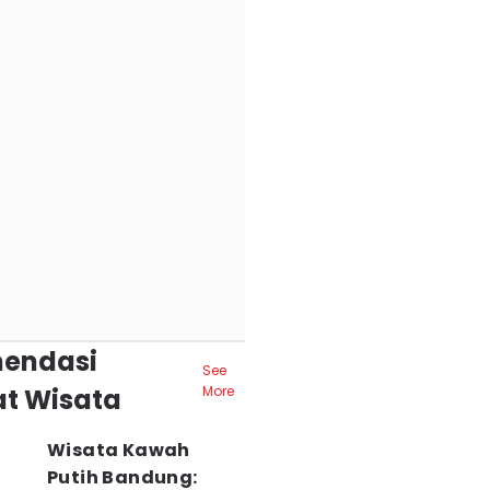
endasi
See
t Wisata
More
Wisata Kawah
Putih Bandung: