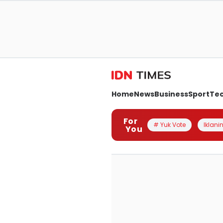
Home
News
Business
Sport
Te
For
# Yuk Vote
Iklanin
You