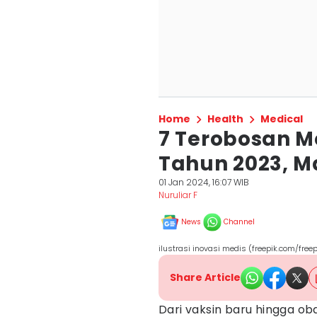
Home
Health
Medical
7 Terobosan M
Tahun 2023, Ma
01 Jan 2024, 16:07 WIB
Nuruliar F
News
Channel
ilustrasi inovasi medis (freepik.com/freep
Share Article
Dari vaksin baru hingga ob