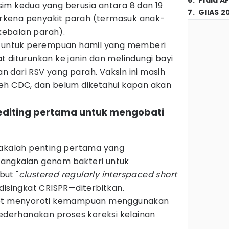
6
.
Piala A
im kedua yang berusia antara 8 dan 19
7
.
GIIAS 2
terkena penyakit parah (termasuk anak-
ebalan parah).
in untuk perempuan hamil yang memberi
 diturunkan ke janin dan melindungi bayi
lan dari RSV yang parah. Vaksin ini masih
eh CDC, dan belum diketahui kapan akan
-editing pertama untuk mengobati
makalah penting pertama yang
angkaian genom bakteri untuk
but "
clustered regularly interspaced short
 disingkat CRISPR—diterbitkan.
eubt menyoroti kemampuan menggunakan
yederhanakan proses koreksi kelainan