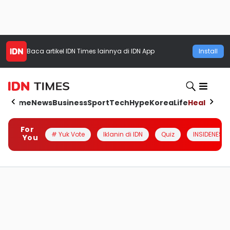
Baca artikel
IDN Times
lainnya di IDN App
Install
Home
News
Business
Sport
Tech
Hype
Korea
Life
Health
Aut
For
# Yuk Vote
Iklanin di IDN
Quiz
INSIDENESIA
You