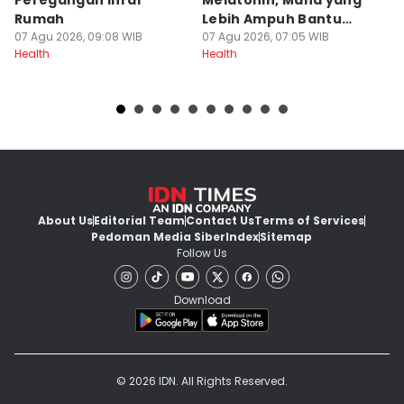
Peregangan Ini di
Melatonin, Mana yang
B
Rumah
Lebih Ampuh Bantu
Re
07 Agu 2026, 09:08 WIB
Tidur?
07 Agu 2026, 07:05 WIB
07
Health
Health
He
About Us
Editorial Team
Contact Us
Terms of Services
Pedoman Media Siber
Index
Sitemap
Follow Us
Download
© 2026 IDN. All Rights Reserved.