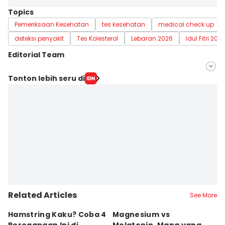
Topics
Pemeriksaan Kesehatan
tes kesehatan
medical check up
deteksi penyakit
Tes Kolesterol
Lebaran 2026
Idul Fitri 202
Editorial Team
Editor
Tonton lebih seru di
Nuruliar F
Editor
Eka Amira Yasien
Related Articles
See More
Hamstring Kaku? Coba 4
Magnesium vs
7 